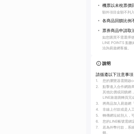
機票以未稅票價
額外項目金額不列
各商品回饋比例
票券商品申請取
如您購買不需選擇使
LINE POINTS
洽詢易遊網客服。
說明
請循遵以下注意事項
1
.
您的瀏覽器需開啟c
2
.
點擊進入合作網路
其他比價或回饋網，
LINE旅遊跳轉頁完
3
.
將商品加入易遊網「
4
.
非線上付款或是人工介
5
.
轉傳網址給別人，可
6
.
您的LINE帳號需
7
.
若為外幣付款，系統
饋。