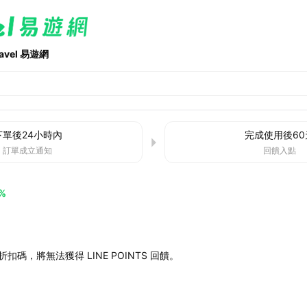
ravel 易遊網
下單後
24小時
內
完成使用後
60
訂單成立通知
回饋入點
%
扣碼，將無法獲得 LINE POINTS 回饋。