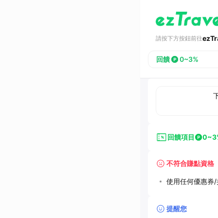
ezT
請按下方按鈕前往
回饋
0~3%
回饋項目
0~3
不符合賺點資格
使用任何優惠券/折
提醒您