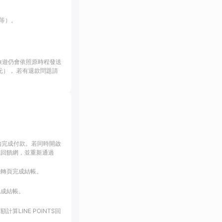
等）。
旅遊仍會依照原時程發送
幣1元）， 若有退款問題請
內完成付款。若同時開啟
或回饋網，並重新通過
跳轉頁完成結帳。
完成結帳。
LINE POINTS回