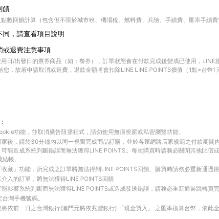
回饋
入點數回饋計算（包含但不限於城市稅、機場稅、燃料費、兵險、手續費、匯率手續費
不同，請查看項目說明
消或退費注意事項
用日/出發日的票券商品（如：餐券），訂單狀態會在付款完成後變成已使用，LINE
 點數給您，故若申請取消或退費，退款金額將會扣除LINE LINE POINTS價值（1點=台
：
ookie功能，並取消廣告阻擋程式，請勿使用無痕視窗或私密瀏覽功能。
商家後，請於30分鐘內以同一視窗完成商品訂購，並於各家網路店家規範之付款期間
可能造成系統判斷錯誤而無法獲得LINE POINTS。每次購買時請務必關閉其他比價
成結帳。
收藏」功能，所完成之訂單將無法得到LINE POINTS回饋。購買時請務必重新通過
入的訂單，將無法獲得LINE POINTS回饋
能影響系統判斷而無法獲得LINE POINTS或造成發送錯誤，請務必重新通過跳轉頁
綁定台灣手機號碼。
將依前一日之台灣銀行(澳門元將依兆豐銀行) 「現金買入」 之匯率換算台幣，依此金額計算