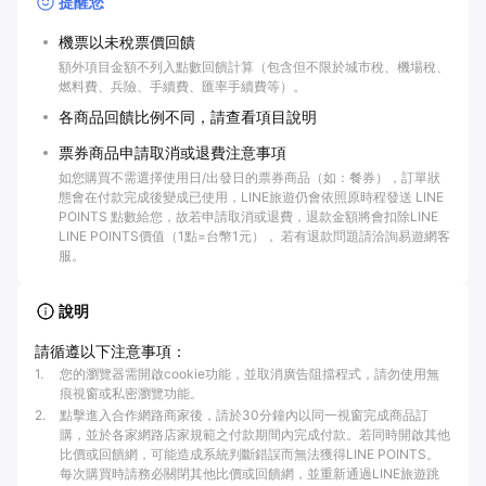
提醒您
機票以未稅票價回饋
額外項目金額不列入點數回饋計算（包含但不限於城市稅、機場稅、
燃料費、兵險、手續費、匯率手續費等）。
各商品回饋比例不同，請查看項目說明
票券商品申請取消或退費注意事項
如您購買不需選擇使用日/出發日的票券商品（如：餐券），訂單狀
態會在付款完成後變成已使用，LINE旅遊仍會依照原時程發送 LINE
POINTS 點數給您，故若申請取消或退費，退款金額將會扣除LINE
LINE POINTS價值（1點=台幣1元）， 若有退款問題請洽詢易遊網客
服。
說明
請循遵以下注意事項：
1
.
您的瀏覽器需開啟cookie功能，並取消廣告阻擋程式，請勿使用無
痕視窗或私密瀏覽功能。
2
.
點擊進入合作網路商家後，請於30分鐘內以同一視窗完成商品訂
購，並於各家網路店家規範之付款期間內完成付款。若同時開啟其他
比價或回饋網，可能造成系統判斷錯誤而無法獲得LINE POINTS。
每次購買時請務必關閉其他比價或回饋網，並重新通過LINE旅遊跳