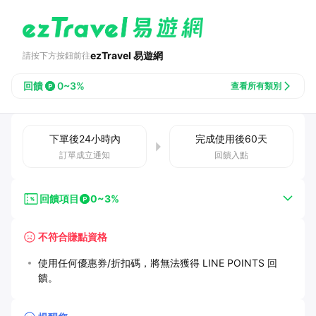
ezTravel 易遊網
請按下方按鈕前往
回饋
0~3%
查看所有類別
下單後
24小時
內
完成使用後
60
天
訂單成立通知
回饋入點
回饋項目
0~3%
不符合賺點資格
使用任何優惠券/折扣碼，將無法獲得 LINE POINTS 回
饋。