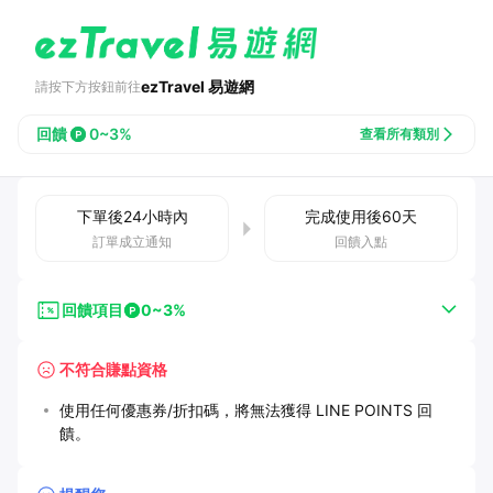
ezTravel 易遊網
請按下方按鈕前往
回饋
0~3%
查看所有類別
下單後
24小時
內
完成使用後
60
天
訂單成立通知
回饋入點
回饋項目
0~3%
不符合賺點資格
使用任何優惠券/折扣碼，將無法獲得 LINE POINTS 回
饋。