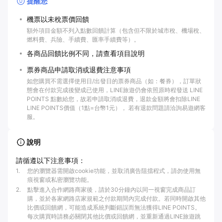
提醒您
機票以未稅票價回饋
額外項目金額不列入點數回饋計算（包含但不限於城市稅、機場稅、
燃料費、兵險、手續費、匯率手續費等）。
各商品回饋比例不同，請查看項目說明
票券商品申請取消或退費注意事項
如您購買不需選擇使用日/出發日的票券商品（如：餐券），訂單狀
態會在付款完成後變成已使用，LINE旅遊仍會依照原時程發送 LINE
POINTS 點數給您，故若申請取消或退費，退款金額將會扣除LINE
LINE POINTS價值（1點=台幣1元）， 若有退款問題請洽詢易遊網客
服。
說明
請循遵以下注意事項：
1
.
您的瀏覽器需開啟cookie功能，並取消廣告阻擋程式，請勿使用無
痕視窗或私密瀏覽功能。
2
.
點擊進入合作網路商家後，請於30分鐘內以同一視窗完成商品訂
購，並於各家網路店家規範之付款期間內完成付款。若同時開啟其他
比價或回饋網，可能造成系統判斷錯誤而無法獲得LINE POINTS。
每次購買時請務必關閉其他比價或回饋網，並重新通過LINE旅遊跳