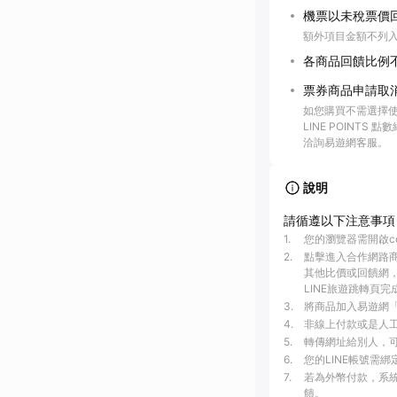
機票以未稅票價
額外項目金額不列
各商品回饋比例
票券商品申請取
如您購買不需選擇使
LINE POINTS
洽詢易遊網客服。
說明
請循遵以下注意事項
1
.
您的瀏覽器需開啟c
2
.
點擊進入合作網路
其他比價或回饋網，
LINE旅遊跳轉頁完
3
.
將商品加入易遊網「
4
.
非線上付款或是人工介
5
.
轉傳網址給別人，可
6
.
您的LINE帳號需
7
.
若為外幣付款，系統
饋。