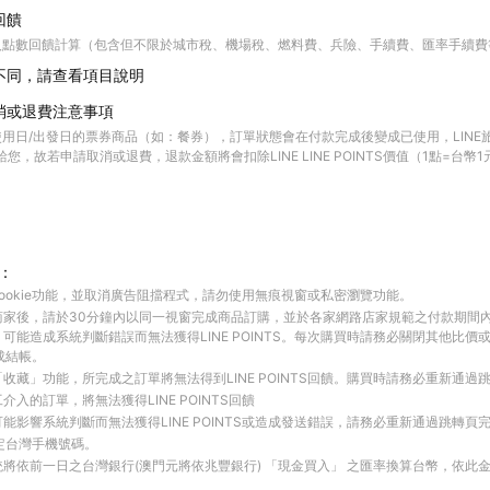
回饋
入點數回饋計算（包含但不限於城市稅、機場稅、燃料費、兵險、手續費、匯率手續費
不同，請查看項目說明
消或退費注意事項
用日/出發日的票券商品（如：餐券），訂單狀態會在付款完成後變成已使用，LINE
 點數給您，故若申請取消或退費，退款金額將會扣除LINE LINE POINTS價值（1點=台
：
ookie功能，並取消廣告阻擋程式，請勿使用無痕視窗或私密瀏覽功能。
商家後，請於30分鐘內以同一視窗完成商品訂購，並於各家網路店家規範之付款期間
可能造成系統判斷錯誤而無法獲得LINE POINTS。每次購買時請務必關閉其他比價
成結帳。
收藏」功能，所完成之訂單將無法得到LINE POINTS回饋。購買時請務必重新通過
入的訂單，將無法獲得LINE POINTS回饋
能影響系統判斷而無法獲得LINE POINTS或造成發送錯誤，請務必重新通過跳轉頁
綁定台灣手機號碼。
將依前一日之台灣銀行(澳門元將依兆豐銀行) 「現金買入」 之匯率換算台幣，依此金額計算