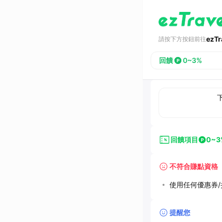
ezT
請按下方按鈕前往
回饋
0~3%
回饋項目
0~3
不符合賺點資格
使用任何優惠券/折
提醒您