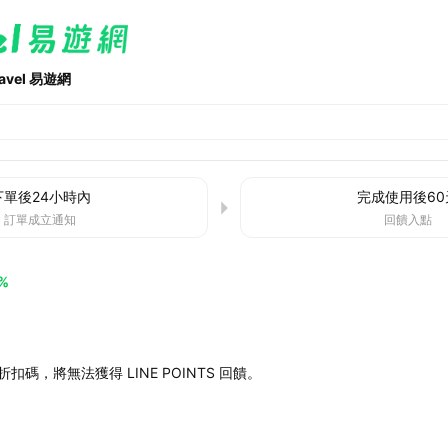
ravel 易遊網
下單後
24小時
內
完成使用後
60
訂單成立通知
回饋入點
%
扣碼，將無法獲得 LINE POINTS 回饋。