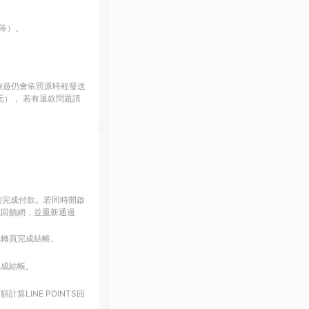
等）。
旅遊仍會依照原時程發送
幣1元）， 若有退款問題請
內完成付款。若同時開啟
或回饋網，並重新通過
跳轉頁完成結帳。
完成結帳。
LINE POINTS回