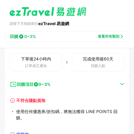
ezTravel 易遊網
請按下方按鈕前往
回饋
0~3%
查看所有類別
下單後
24小時
內
完成使用後
60
天
訂單成立通知
回饋入點
回饋項目
0~3%
不符合賺點資格
使用任何優惠券/折扣碼，將無法獲得 LINE POINTS 回
饋。