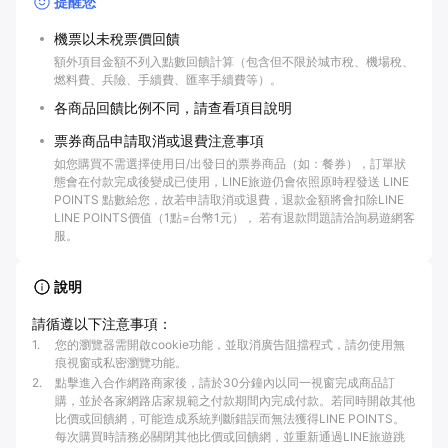
提醒您
機票以未稅票價回饋
額外項目金額不列入點數回饋計算（包含但不限於城市稅、機場稅、
燃料費、兵險、手續費、匯率手續費等）。
各商品回饋比例不同，請查看項目說明
票券商品申請取消或退費注意事項
如您購買不需選擇使用日/出發日的票券商品（如：餐券），訂單狀
態會在付款完成後變成已使用，LINE旅遊仍會依照原時程發送 LINE
POINTS 點數給您，故若申請取消或退費，退款金額將會扣除LINE
LINE POINTS價值（1點=台幣1元）， 若有退款問題請洽詢易遊網客
服。
說明
請循遵以下注意事項：
1
.
您的瀏覽器需開啟cookie功能，並取消廣告阻擋程式，請勿使用無
痕視窗或私密瀏覽功能。
2
.
點擊進入合作網路商家後，請於30分鐘內以同一視窗完成商品訂
購，並於各家網路店家規範之付款期間內完成付款。若同時開啟其他
比價或回饋網，可能造成系統判斷錯誤而無法獲得LINE POINTS。
每次購買時請務必關閉其他比價或回饋網，並重新通過LINE旅遊跳