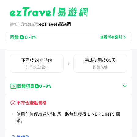
ezTravel 易遊網
請按下方按鈕前往
回饋
0~3%
查看所有類別
下單後
24小時
內
完成使用後
60
天
訂單成立通知
回饋入點
回饋項目
0~3%
不符合賺點資格
使用任何優惠券/折扣碼，將無法獲得 LINE POINTS 回
饋。