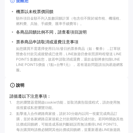
提醒您
機票以未稅票價回饋
額外項目金額不列入點數回饋計算（包含但不限於城市稅、機場稅、
燃料費、兵險、手續費、匯率手續費等）。
各商品回饋比例不同，請查看項目說明
票券商品申請取消或退費注意事項
如您購買不需選擇使用日/出發日的票券商品（如：餐券），訂單狀
態會在付款完成後變成已使用，LINE旅遊仍會依照原時程發送 LINE
POINTS 點數給您，故若申請取消或退費，退款金額將會扣除LINE
LINE POINTS價值（1點=台幣1元）， 若有退款問題請洽詢易遊網客
服。
說明
請循遵以下注意事項：
1
.
您的瀏覽器需開啟cookie功能，並取消廣告阻擋程式，請勿使用無
痕視窗或私密瀏覽功能。
2
.
點擊進入合作網路商家後，請於30分鐘內以同一視窗完成商品訂
購，並於各家網路店家規範之付款期間內完成付款。若同時開啟其他
比價或回饋網，可能造成系統判斷錯誤而無法獲得LINE POINTS。
每次購買時請務必關閉其他比價或回饋網，並重新通過LINE旅遊跳