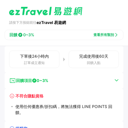
ezTravel 易遊網
請按下方按鈕前往
回饋
0~3%
查看所有類別
下單後
24小時
內
完成使用後
60
天
訂單成立通知
回饋入點
回饋項目
0~3%
不符合賺點資格
使用任何優惠券/折扣碼，將無法獲得 LINE POINTS 回
饋。