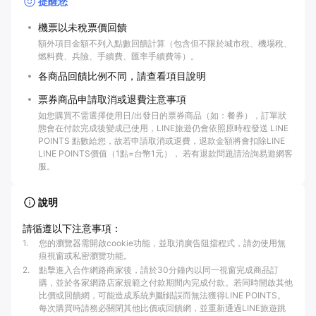
提醒您
機票以未稅票價回饋
額外項目金額不列入點數回饋計算（包含但不限於城市稅、機場稅、
燃料費、兵險、手續費、匯率手續費等）。
各商品回饋比例不同，請查看項目說明
票券商品申請取消或退費注意事項
如您購買不需選擇使用日/出發日的票券商品（如：餐券），訂單狀
態會在付款完成後變成已使用，LINE旅遊仍會依照原時程發送 LINE
POINTS 點數給您，故若申請取消或退費，退款金額將會扣除LINE
LINE POINTS價值（1點=台幣1元）， 若有退款問題請洽詢易遊網客
服。
說明
請循遵以下注意事項：
1
.
您的瀏覽器需開啟cookie功能，並取消廣告阻擋程式，請勿使用無
痕視窗或私密瀏覽功能。
2
.
點擊進入合作網路商家後，請於30分鐘內以同一視窗完成商品訂
購，並於各家網路店家規範之付款期間內完成付款。若同時開啟其他
比價或回饋網，可能造成系統判斷錯誤而無法獲得LINE POINTS。
每次購買時請務必關閉其他比價或回饋網，並重新通過LINE旅遊跳