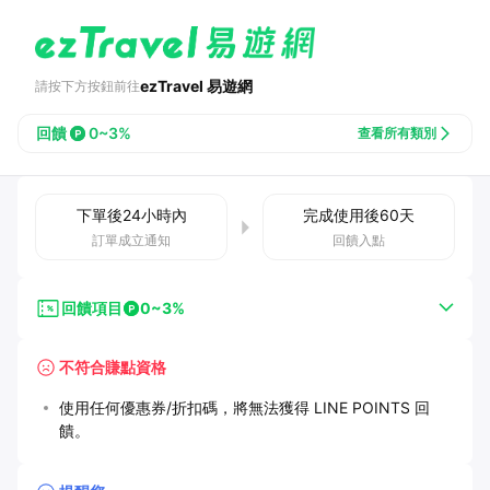
ezTravel 易遊網
請按下方按鈕前往
回饋
0~3%
查看所有類別
下單後
24小時
內
完成使用後
60
天
訂單成立通知
回饋入點
回饋項目
0~3%
不符合賺點資格
使用任何優惠券/折扣碼，將無法獲得 LINE POINTS 回
饋。