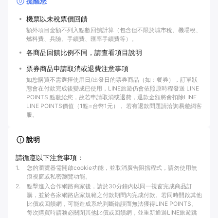
提醒您
機票以未稅票價回饋
額外項目金額不列入點數回饋計算（包含但不限於城市稅、機場稅、
燃料費、兵險、手續費、匯率手續費等）。
各商品回饋比例不同，請查看項目說明
票券商品申請取消或退費注意事項
如您購買不需選擇使用日/出發日的票券商品（如：餐券），訂單狀
態會在付款完成後變成已使用，LINE旅遊仍會依照原時程發送 LINE
POINTS 點數給您，故若申請取消或退費，退款金額將會扣除LINE
LINE POINTS價值（1點=台幣1元）， 若有退款問題請洽詢易遊網客
服。
說明
請循遵以下注意事項：
1
.
您的瀏覽器需開啟cookie功能，並取消廣告阻擋程式，請勿使用無
痕視窗或私密瀏覽功能。
2
.
點擊進入合作網路商家後，請於30分鐘內以同一視窗完成商品訂
購，並於各家網路店家規範之付款期間內完成付款。若同時開啟其他
比價或回饋網，可能造成系統判斷錯誤而無法獲得LINE POINTS。
每次購買時請務必關閉其他比價或回饋網，並重新通過LINE旅遊跳