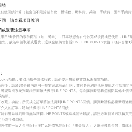
回饋
入點數回饋計算（包含但不限於城市稅、機場稅、燃料費、兵險、手續費、匯率手續費
不同，請查看項目說明
消或退費注意事項
用日/出發日的票券商品（如：餐券），訂單狀態會在付款完成後變成已使用，LINE
 點數給您，故若申請取消或退費，退款金額將會扣除LINE LINE POINTS價值（1點=台
：
ookie功能，並取消廣告阻擋程式，請勿使用無痕視窗或私密瀏覽功能。
商家後，請於30分鐘內以同一視窗完成商品訂購，並於各家網路店家規範之付款期間
可能造成系統判斷錯誤而無法獲得LINE POINTS。每次購買時請務必關閉其他比價
成結帳。
收藏」功能，所完成之訂單將無法得到LINE POINTS回饋。購買時請務必重新通過
入的訂單，將無法獲得LINE POINTS回饋
能影響系統判斷而無法獲得LINE POINTS或造成發送錯誤，請務必重新通過跳轉頁
綁定台灣手機號碼。
將依前一日之台灣銀行(澳門元將依兆豐銀行) 「現金買入」 之匯率換算台幣，依此金額計算