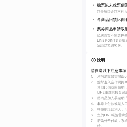
機票以未稅票價
額外項目金額不列
各商品回饋比例
票券商品申請取
如您購買不需選擇使
LINE POINTS
洽詢易遊網客服。
說明
請循遵以下注意事項
1
.
您的瀏覽器需開啟c
2
.
點擊進入合作網路
其他比價或回饋網，
LINE旅遊跳轉頁完
3
.
將商品加入易遊網「
4
.
非線上付款或是人工介
5
.
轉傳網址給別人，可
6
.
您的LINE帳號需
7
.
若為外幣付款，系統
饋。