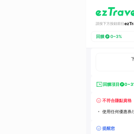
ezT
請按下方按鈕前往
回饋
0~3%
回饋項目
0~3
不符合賺點資格
使用任何優惠券/折
提醒您