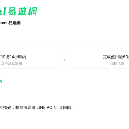
ravel 易遊網
下單後
24小時
內
完成使用後
60
訂單成立通知
回饋入點
%
扣碼，將無法獲得 LINE POINTS 回饋。