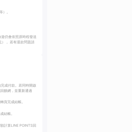
等）。
旅遊仍會依照原時程發送
幣1元）， 若有退款問題請
內完成付款。若同時開啟
或回饋網，並重新通過
跳轉頁完成結帳。
完成結帳。
LINE POINTS回