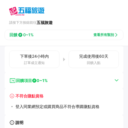
五福旅遊
請按下方按鈕前往
回饋
0~1%
查看所有類別
下單後
24小時
內
完成使用後
60
天
訂單成立通知
回饋入點
回饋項目
0~1%
不符合賺點資格
登入同業網預定或購買商品不符合導購賺點資格
說明