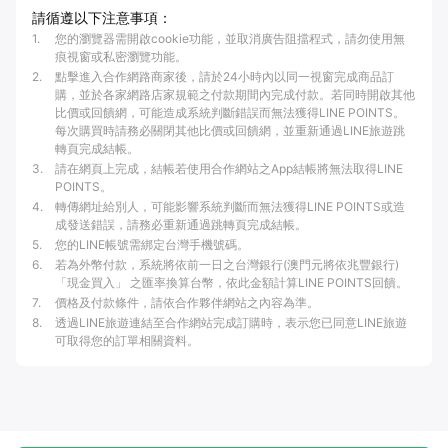
請循遵以下注意事項：
1
.
您的瀏覽器需開啟cookie功能，並取消廣告阻擋程式，請勿使用無
痕視窗或私密瀏覽功能。
2
.
點擊進入合作網路商家後，請於24小時內以同一視窗完成商品訂
購，並於各家網路店家規範之付款期間內完成付款。若同時開啟其他
比價或回饋網，可能造成系統判斷錯誤而無法獲得LINE POINTS。
每次購買時請務必關閉其他比價或回饋網，並重新通過LINE旅遊跳
轉頁完成結帳。
3
.
請在網頁上完成，結帳若使用合作網站之App結帳將無法取得LINE
POINTS。
4
.
轉傳網址給別人，可能影響系統判斷而無法獲得LINE POINTS或造
成發送錯誤，請務必重新通過跳轉頁完成結帳。
5
.
您的LINE帳號需綁定台灣手機號碼。
6
.
若為外幣付款，系統將依前一日之台灣銀行(澳門元將依兆豐銀行)
「現金買入」 之匯率換算台幣，依此金額計算LINE POINTS回饋。
7
.
價格及付款條件，請依合作夥伴網站之內容為準。
8
.
透過LINE旅遊連結至合作網站完成訂購時，表示您已同意LINE旅遊
可取得您的訂單相關資料。