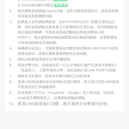
Klook無回饋0%商品
點此查詢
2
.
您的瀏覽器需開啟cookie功能，並取消廣告阻擋程式，請勿使用無
痕視窗或私密瀏覽功能。
3
.
點擊進入合作網路商家後，請於24小時內以同一視窗完成商品訂
購，並於各家網路店家規範之付款期間內完成付款。若同時開啟其
他比價或回饋網，可能造成系統判斷錯誤而無法獲得LINE
POINTS。每次購買時請務必關閉其他比價或回饋網，並重新通過
LINE旅遊跳轉頁完成結帳。
4
.
轉傳網址給別人，可能影響系統判斷而無法獲得LINE POINTS或造
成發送錯誤，請務必重新通過跳轉頁完成結帳。
5
.
您的LINE帳號需綁定台灣手機號碼。
6
.
若為外幣付款，系統將依前一日之台灣銀行(澳門元將依兆豐銀行)
「現金買入」 之匯率換算台幣，依此金額計算LINE POINTS回饋。
7
.
價格及付款條件，請依合作夥伴網站之內容為準。
8
.
透過LINE旅遊連結至合作網站完成訂購時，表示您已同意LINE旅遊
可取得您的訂單相關資料。
9
.
若使用第三方平台（Facebook、Google）登入時失敗，請改用
email或手機號碼登入，以獲得較順暢的體驗。
透過LINE旅遊進行消費，將不適用文化幣進行折抵
10
.
。