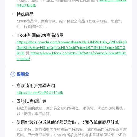
P4U71/rcfk
特殊商品
Klook禮品卡。到店付款、線下付款之商品（如租車服務、餐廳預
訂、行程體驗等）。
Klook無回饋0%商品清單
https://docs.google.com/spreadsheets/d/1iJN5W116v_xVtDviRg0
Goh3fr9vEiovH31dCqTCuHLY/edit?gid=587136162#gid=58713
6162
與
https://www.klook.com/zh-TW/tetris/promo/klookaffiliat
e-easa/
提醒您
導購適用折扣碼查詢
https://lin.ee/DaP4U71/rcfk
回饋以房價計算
點數回饋的數額，為交易金額扣除稅金、服務費、其他外加費用後，
以「房價」進行計算。
使用點數紅包或其他滿額活動時，金額依單個商品計算
若訂購時，為購物車內多項商品同時結帳、加購商品同時結帳或台灣
高鐵、巴士來回車票，Klook會將該交易視為多筆訂單傳送至LINE旅