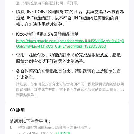
遊，消費金額將不會累計於同一筆訂單。
購買LINE POINTS回饋為0%的商品，其該交易將不被視為
透過LINE旅遊預訂，故不符合LINE旅遊內任何活動的資
格，亦無法使用點數紅包。
Klook特別活動0.5%回饋商品清單
https://docs.google.com/spreadsheets/d/1iJN5W116v_xVtDviRg0
Goh3fr9vEiovH31dCqTCuHLY/edit#gid=1328036853
使用「延後付款」功能的訂單將於完成結帳後成立，點數
回饋比例將依以下訂當天的比例為準。
各合作商家的回饋點數百分比，請以跳轉頁上所顯示的百
分比為主。
請注意，每個時段的百分比可能會有所不同，因此購買後實際點數回
饋仍需以「訂單成立時間」當下各合作商家所設定的點數回饋百分比
獲得點數為主
說明
請循遵以下注意事項：
1
.
特殊回饋/無回饋商品，請參考下方商品清單：
Klook特別活動0.5%
點此查詢