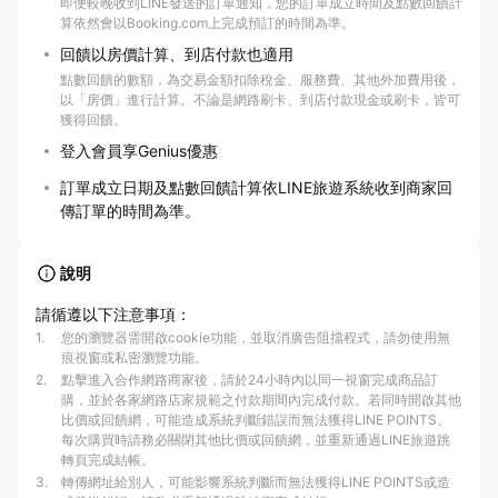
即便較晚收到LINE發送的訂單通知，您的訂單成立時間及點數回饋計
算依然會以Booking.com上完成預訂的時間為準。
回饋以房價計算、到店付款也適用
點數回饋的數額，為交易金額扣除稅金、服務費、其他外加費用後，
以「房價」進行計算。不論是網路刷卡、到店付款現金或刷卡，皆可
獲得回饋。
登入會員享Genius優惠
訂單成立日期及點數回饋計算依LINE旅遊系統收到商家回
傳訂單的時間為準。
說明
請循遵以下注意事項：
1
.
您的瀏覽器需開啟cookie功能，並取消廣告阻擋程式，請勿使用無
痕視窗或私密瀏覽功能。
2
.
點擊進入合作網路商家後，請於24小時內以同一視窗完成商品訂
購，並於各家網路店家規範之付款期間內完成付款。若同時開啟其他
比價或回饋網，可能造成系統判斷錯誤而無法獲得LINE POINTS。
每次購買時請務必關閉其他比價或回饋網，並重新通過LINE旅遊跳
轉頁完成結帳。
3
.
轉傳網址給別人，可能影響系統判斷而無法獲得LINE POINTS或造