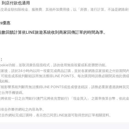
、到店付款也適用
為交易金額扣除稅金、服務費、其他外加費用後，以「房價」進行計算。不論是網路刷
。
us優惠
點數回饋計算依LINE旅遊系統收到商家回傳訂單的時間為準。
：
ookie功能，並取消廣告阻擋程式，請勿使用無痕視窗或私密瀏覽功能。
商家後，請於24小時內以同一視窗完成商品訂購，並於各家網路店家規範之付款期間
可能造成系統判斷錯誤而無法獲得LINE POINTS。每次購買時請務必關閉其他比價
成結帳。
能影響系統判斷而無法獲得LINE POINTS或造成發送錯誤，請務必重新通過跳轉頁
綁定台灣手機號碼。
將依前一日之台灣銀行(澳門元將依兆豐銀行) 「現金買入」 之匯率換算台幣，依此金額計算
請依合作夥伴網站之內容為準。
結至合作網站完成訂購時，表示您已同意LINE旅遊可取得您的訂單相關資料。