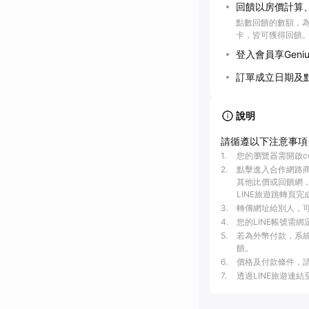
回饋以房價計算
點數回饋的數額，
卡，皆可獲得回饋
登入會員享Geni
訂單成立日期及
說明
請循遵以下注意事項
1
.
您的瀏覽器需開啟c
2
.
點擊進入合作網路
其他比價或回饋網，
LINE旅遊跳轉頁完
3
.
轉傳網址給別人，可
4
.
您的LINE帳號需
5
.
若為外幣付款，系統
饋。
6
.
價格及付款條件，
7
.
透過LINE旅遊連