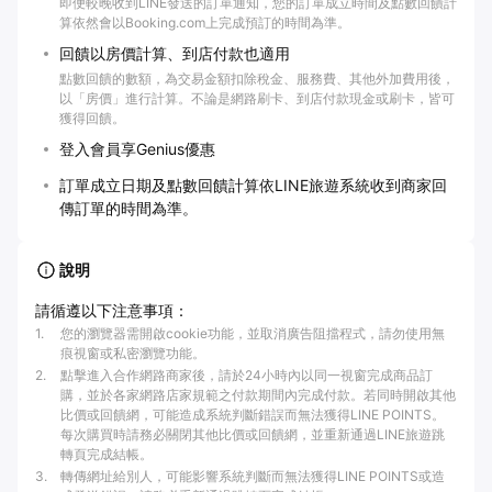
即便較晚收到LINE發送的訂單通知，您的訂單成立時間及點數回饋計
算依然會以Booking.com上完成預訂的時間為準。
回饋以房價計算、到店付款也適用
點數回饋的數額，為交易金額扣除稅金、服務費、其他外加費用後，
以「房價」進行計算。不論是網路刷卡、到店付款現金或刷卡，皆可
獲得回饋。
登入會員享Genius優惠
訂單成立日期及點數回饋計算依LINE旅遊系統收到商家回
傳訂單的時間為準。
說明
請循遵以下注意事項：
1
.
您的瀏覽器需開啟cookie功能，並取消廣告阻擋程式，請勿使用無
痕視窗或私密瀏覽功能。
2
.
點擊進入合作網路商家後，請於24小時內以同一視窗完成商品訂
購，並於各家網路店家規範之付款期間內完成付款。若同時開啟其他
比價或回饋網，可能造成系統判斷錯誤而無法獲得LINE POINTS。
每次購買時請務必關閉其他比價或回饋網，並重新通過LINE旅遊跳
轉頁完成結帳。
3
.
轉傳網址給別人，可能影響系統判斷而無法獲得LINE POINTS或造