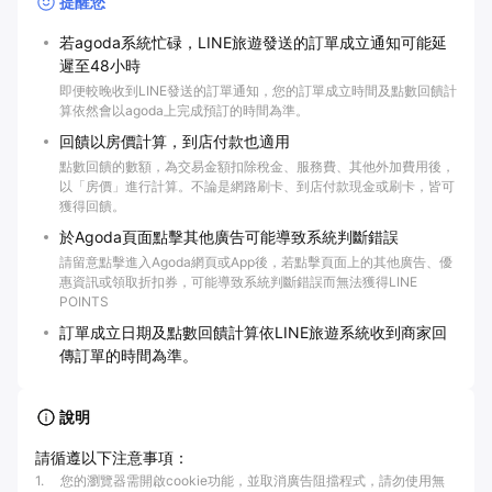
提醒您
若agoda系統忙碌，LINE旅遊發送的訂單成立通知可能延
遲至48小時
即便較晚收到LINE發送的訂單通知，您的訂單成立時間及點數回饋計
算依然會以agoda上完成預訂的時間為準。
回饋以房價計算，到店付款也適用
點數回饋的數額，為交易金額扣除稅金、服務費、其他外加費用後，
以「房價」進行計算。不論是網路刷卡、到店付款現金或刷卡，皆可
獲得回饋。
於Agoda頁面點擊其他廣告可能導致系統判斷錯誤
請留意點擊進入Agoda網頁或App後，若點擊頁面上的其他廣告、優
惠資訊或領取折扣券，可能導致系統判斷錯誤而無法獲得LINE
POINTS
訂單成立日期及點數回饋計算依LINE旅遊系統收到商家回
傳訂單的時間為準。
說明
請循遵以下注意事項：
1
.
您的瀏覽器需開啟cookie功能，並取消廣告阻擋程式，請勿使用無