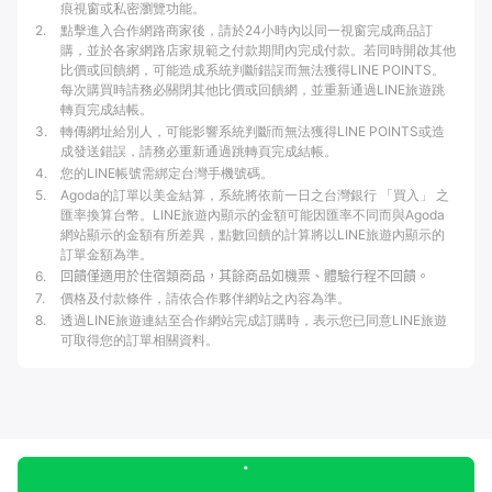
痕視窗或私密瀏覽功能。
2
.
點擊進入合作網路商家後，請於24小時內以同一視窗完成商品訂
購，並於各家網路店家規範之付款期間內完成付款。若同時開啟其他
比價或回饋網，可能造成系統判斷錯誤而無法獲得LINE POINTS。
每次購買時請務必關閉其他比價或回饋網，並重新通過LINE旅遊跳
轉頁完成結帳。
3
.
轉傳網址給別人，可能影響系統判斷而無法獲得LINE POINTS或造
成發送錯誤，請務必重新通過跳轉頁完成結帳。
4
.
您的LINE帳號需綁定台灣手機號碼。
5
.
Agoda的訂單以美金結算，系統將依前一日之台灣銀行 「買入」 之
匯率換算台幣。LINE旅遊內顯示的金額可能因匯率不同而與Agoda
網站顯示的金額有所差異，點數回饋的計算將以LINE旅遊內顯示的
訂單金額為準。
6
.
回饋僅適用於住宿類商品，其餘商品如機票、體驗行程不回饋。
7
.
價格及付款條件，請依合作夥伴網站之內容為準。
8
.
透過LINE旅遊連結至合作網站完成訂購時，表示您已同意LINE旅遊
可取得您的訂單相關資料。