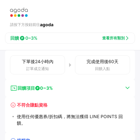
agoda
請按下方按鈕前往
回饋
0~3%
查看所有類別
下單後
24小時
內
完成使用後
60
天
訂單成立通知
回饋入點
回饋項目
0~3%
不符合賺點資格
使用任何優惠券/折扣碼，將無法獲得 LINE POINTS 回
饋。