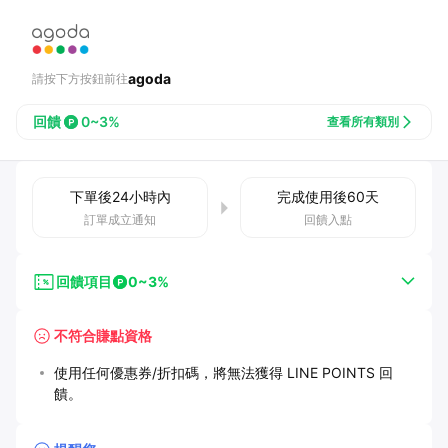
agoda
請按下方按鈕前往
回饋
0~3%
查看所有類別
下單後
24小時
內
完成使用後
60
天
訂單成立通知
回饋入點
回饋項目
0~3%
不符合賺點資格
使用任何優惠券/折扣碼，將無法獲得 LINE POINTS 回
饋。