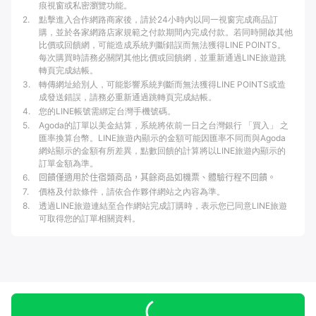
痕視窗或私密瀏覽功能。
2
.
點擊進入合作網路商家後，請於24小時內以同一視窗完成商品訂
購，並於各家網路店家規範之付款期間內完成付款。若同時開啟其他
比價或回饋網，可能造成系統判斷錯誤而無法獲得LINE POINTS。
每次購買時請務必關閉其他比價或回饋網，並重新通過LINE旅遊跳
轉頁完成結帳。
3
.
轉傳網址給別人，可能影響系統判斷而無法獲得LINE POINTS或造
成發送錯誤，請務必重新通過跳轉頁完成結帳。
4
.
您的LINE帳號需綁定台灣手機號碼。
5
.
Agoda的訂單以美金結算，系統將依前一日之台灣銀行 「買入」 之
匯率換算台幣。LINE旅遊內顯示的金額可能因匯率不同而與Agoda
網站顯示的金額有所差異，點數回饋的計算將以LINE旅遊內顯示的
訂單金額為準。
6
.
回饋僅適用於住宿類商品，其餘商品如機票、體驗行程不回饋。
7
.
價格及付款條件，請依合作夥伴網站之內容為準。
8
.
透過LINE旅遊連結至合作網站完成訂購時，表示您已同意LINE旅遊
可取得您的訂單相關資料。