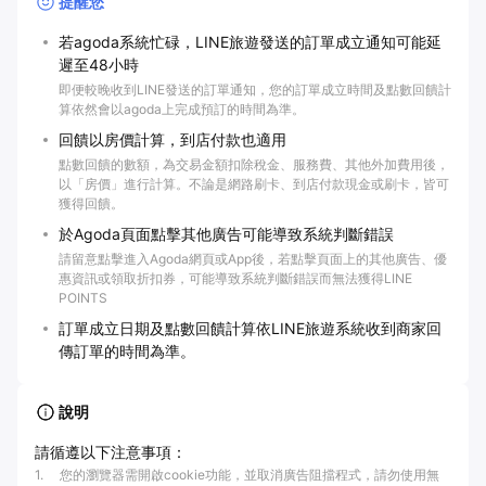
提醒您
若agoda系統忙碌，LINE旅遊發送的訂單成立通知可能延
遲至48小時
即便較晚收到LINE發送的訂單通知，您的訂單成立時間及點數回饋計
算依然會以agoda上完成預訂的時間為準。
回饋以房價計算，到店付款也適用
點數回饋的數額，為交易金額扣除稅金、服務費、其他外加費用後，
以「房價」進行計算。不論是網路刷卡、到店付款現金或刷卡，皆可
獲得回饋。
於Agoda頁面點擊其他廣告可能導致系統判斷錯誤
請留意點擊進入Agoda網頁或App後，若點擊頁面上的其他廣告、優
惠資訊或領取折扣券，可能導致系統判斷錯誤而無法獲得LINE
POINTS
訂單成立日期及點數回饋計算依LINE旅遊系統收到商家回
傳訂單的時間為準。
說明
請循遵以下注意事項：
1
.
您的瀏覽器需開啟cookie功能，並取消廣告阻擋程式，請勿使用無