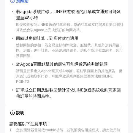
提醒您
若agoda系統忙碌，LINE旅遊發送的訂單成立通知可能延
遲至48小時
即便較晚收到LINE發送的訂單通知，您的訂單成立時間及點數回饋計
算依然會以agoda上完成預訂的時間為準。
回饋以房價計算，到店付款也適用
點數回饋的數額，為交易金額扣除稅金、服務費、其他外加費用後，
以「房價」進行計算。不論是網路刷卡、到店付款現金或刷卡，皆可
獲得回饋。
於Agoda頁面點擊其他廣告可能導致系統判斷錯誤
請留意點擊進入Agoda網頁或App後，若點擊頁面上的其他廣告、優
惠資訊或領取折扣券，可能導致系統判斷錯誤而無法獲得LINE
POINTS
訂單成立日期及點數回饋計算依LINE旅遊系統收到商家回
傳訂單的時間為準。
說明
請循遵以下注意事項：
1
.
您的瀏覽器需開啟cookie功能，並取消廣告阻擋程式，請勿使用無