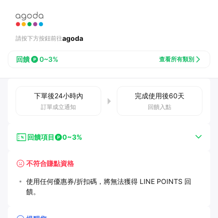
agoda
請按下方按鈕前往
回饋
0~3%
查看所有類別
下單後
24小時
內
完成使用後
60
天
訂單成立通知
回饋入點
回饋項目
0~3%
不符合賺點資格
使用任何優惠券/折扣碼，將無法獲得 LINE POINTS 回
饋。