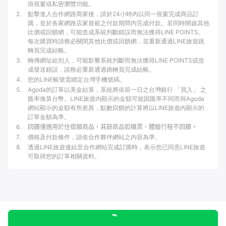
痕視窗或私密瀏覽功能。
2
.
點擊進入合作網路商家後，請於24小時內以同一視窗完成商品訂
購，並於各家網路店家規範之付款期間內完成付款。若同時開啟其他
比價或回饋網，可能造成系統判斷錯誤而無法獲得LINE POINTS。
每次購買時請務必關閉其他比價或回饋網，並重新通過LINE旅遊跳
轉頁完成結帳。
3
.
轉傳網址給別人，可能影響系統判斷而無法獲得LINE POINTS或造
成發送錯誤，請務必重新通過跳轉頁完成結帳。
4
.
您的LINE帳號需綁定台灣手機號碼。
5
.
Agoda的訂單以美金結算，系統將依前一日之台灣銀行 「買入」 之
匯率換算台幣。LINE旅遊內顯示的金額可能因匯率不同而與Agoda
網站顯示的金額有所差異，點數回饋的計算將以LINE旅遊內顯示的
訂單金額為準。
6
.
回饋僅適用於住宿類商品，其餘商品如機票、體驗行程不回饋。
7
.
價格及付款條件，請依合作夥伴網站之內容為準。
8
.
透過LINE旅遊連結至合作網站完成訂購時，表示您已同意LINE旅遊
可取得您的訂單相關資料。