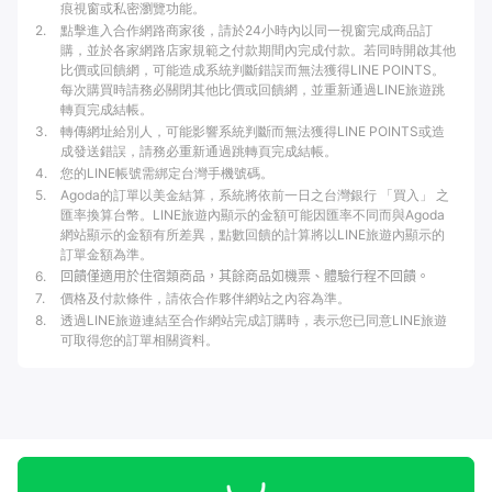
痕視窗或私密瀏覽功能。
2
.
點擊進入合作網路商家後，請於24小時內以同一視窗完成商品訂
購，並於各家網路店家規範之付款期間內完成付款。若同時開啟其他
比價或回饋網，可能造成系統判斷錯誤而無法獲得LINE POINTS。
每次購買時請務必關閉其他比價或回饋網，並重新通過LINE旅遊跳
轉頁完成結帳。
3
.
轉傳網址給別人，可能影響系統判斷而無法獲得LINE POINTS或造
成發送錯誤，請務必重新通過跳轉頁完成結帳。
4
.
您的LINE帳號需綁定台灣手機號碼。
5
.
Agoda的訂單以美金結算，系統將依前一日之台灣銀行 「買入」 之
匯率換算台幣。LINE旅遊內顯示的金額可能因匯率不同而與Agoda
網站顯示的金額有所差異，點數回饋的計算將以LINE旅遊內顯示的
訂單金額為準。
6
.
回饋僅適用於住宿類商品，其餘商品如機票、體驗行程不回饋。
7
.
價格及付款條件，請依合作夥伴網站之內容為準。
8
.
透過LINE旅遊連結至合作網站完成訂購時，表示您已同意LINE旅遊
可取得您的訂單相關資料。