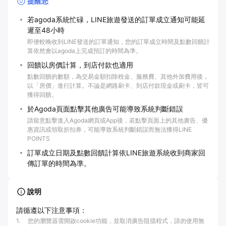
提醒您
若agoda系統忙碌，LINE旅遊發送的訂單成立通知可能延
遲至48小時
即便較晚收到LINE發送的訂單通知，您的訂單成立時間及點數回饋計
算依然會以agoda上完成預訂的時間為準。
回饋以房價計算，到店付款也適用
點數回饋的數額，為交易金額扣除稅金、服務費、其他外加費用後，
以「房價」進行計算。不論是網路刷卡、到店付款現金或刷卡，皆可
獲得回饋。
於Agoda頁面點擊其他廣告可能導致系統判斷錯誤
請留意點擊進入Agoda網頁或App後，若點擊頁面上的其他廣告、優
惠資訊或領取折扣券，可能導致系統判斷錯誤而無法獲得LINE
POINTS
訂單成立日期及點數回饋計算依LINE旅遊系統收到商家回
傳訂單的時間為準。
說明
請循遵以下注意事項：
1
.
您的瀏覽器需開啟cookie功能，並取消廣告阻擋程式，請勿使用無