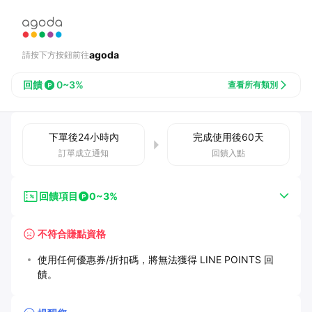
agoda
請按下方按鈕前往
回饋
0~3%
查看所有類別
下單後
24小時
內
完成使用後
60
天
訂單成立通知
回饋入點
回饋項目
0~3%
不符合賺點資格
使用任何優惠券/折扣碼，將無法獲得 LINE POINTS 回
饋。