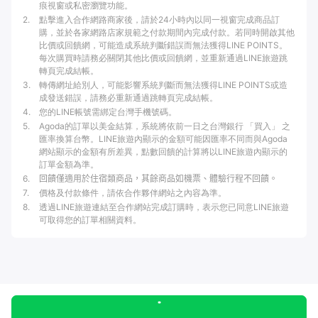
痕視窗或私密瀏覽功能。
2
.
點擊進入合作網路商家後，請於24小時內以同一視窗完成商品訂
購，並於各家網路店家規範之付款期間內完成付款。若同時開啟其他
比價或回饋網，可能造成系統判斷錯誤而無法獲得LINE POINTS。
每次購買時請務必關閉其他比價或回饋網，並重新通過LINE旅遊跳
轉頁完成結帳。
3
.
轉傳網址給別人，可能影響系統判斷而無法獲得LINE POINTS或造
成發送錯誤，請務必重新通過跳轉頁完成結帳。
4
.
您的LINE帳號需綁定台灣手機號碼。
5
.
Agoda的訂單以美金結算，系統將依前一日之台灣銀行 「買入」 之
匯率換算台幣。LINE旅遊內顯示的金額可能因匯率不同而與Agoda
網站顯示的金額有所差異，點數回饋的計算將以LINE旅遊內顯示的
訂單金額為準。
6
.
回饋僅適用於住宿類商品，其餘商品如機票、體驗行程不回饋。
7
.
價格及付款條件，請依合作夥伴網站之內容為準。
8
.
透過LINE旅遊連結至合作網站完成訂購時，表示您已同意LINE旅遊
可取得您的訂單相關資料。