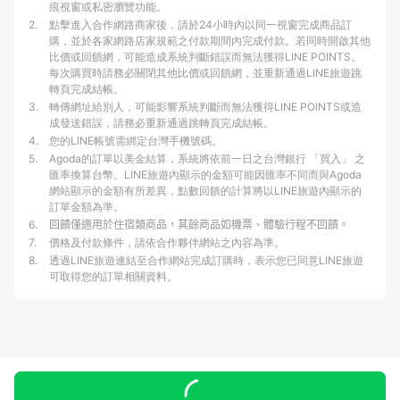
痕視窗或私密瀏覽功能。
2
.
點擊進入合作網路商家後，請於24小時內以同一視窗完成商品訂
購，並於各家網路店家規範之付款期間內完成付款。若同時開啟其他
比價或回饋網，可能造成系統判斷錯誤而無法獲得LINE POINTS。
每次購買時請務必關閉其他比價或回饋網，並重新通過LINE旅遊跳
轉頁完成結帳。
3
.
轉傳網址給別人，可能影響系統判斷而無法獲得LINE POINTS或造
成發送錯誤，請務必重新通過跳轉頁完成結帳。
4
.
您的LINE帳號需綁定台灣手機號碼。
5
.
Agoda的訂單以美金結算，系統將依前一日之台灣銀行 「買入」 之
匯率換算台幣。LINE旅遊內顯示的金額可能因匯率不同而與Agoda
網站顯示的金額有所差異，點數回饋的計算將以LINE旅遊內顯示的
訂單金額為準。
6
.
回饋僅適用於住宿類商品，其餘商品如機票、體驗行程不回饋。
7
.
價格及付款條件，請依合作夥伴網站之內容為準。
8
.
透過LINE旅遊連結至合作網站完成訂購時，表示您已同意LINE旅遊
可取得您的訂單相關資料。