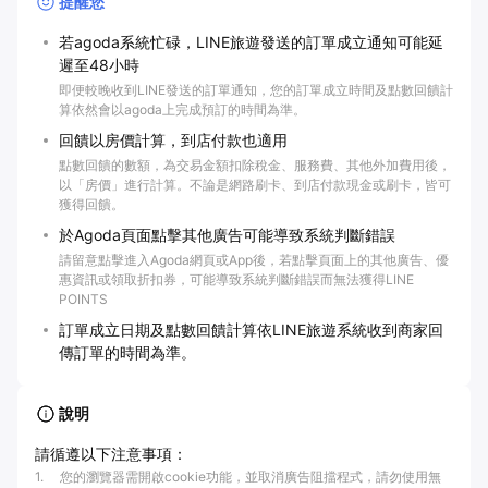
提醒您
若agoda系統忙碌，LINE旅遊發送的訂單成立通知可能延
遲至48小時
即便較晚收到LINE發送的訂單通知，您的訂單成立時間及點數回饋計
算依然會以agoda上完成預訂的時間為準。
回饋以房價計算，到店付款也適用
點數回饋的數額，為交易金額扣除稅金、服務費、其他外加費用後，
以「房價」進行計算。不論是網路刷卡、到店付款現金或刷卡，皆可
獲得回饋。
於Agoda頁面點擊其他廣告可能導致系統判斷錯誤
請留意點擊進入Agoda網頁或App後，若點擊頁面上的其他廣告、優
惠資訊或領取折扣券，可能導致系統判斷錯誤而無法獲得LINE
POINTS
訂單成立日期及點數回饋計算依LINE旅遊系統收到商家回
傳訂單的時間為準。
說明
請循遵以下注意事項：
1
.
您的瀏覽器需開啟cookie功能，並取消廣告阻擋程式，請勿使用無