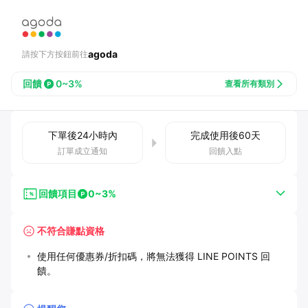
agoda
請按下方按鈕前往
回饋
0~3%
查看所有類別
下單後
24小時
內
完成使用後
60
天
訂單成立通知
回饋入點
回饋項目
0~3%
不符合賺點資格
使用任何優惠券/折扣碼，將無法獲得 LINE POINTS 回
饋。