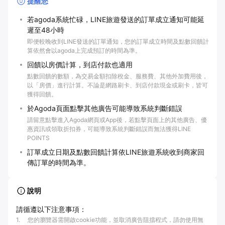
提醒您
若agoda系統忙碌，LINE旅遊發送的訂單成立通知可能延
遲至48小時
即便較晚收到LINE發送的訂單通知，您的訂單成立時間及點數回饋計
算依然會以agoda上完成預訂的時間為準。
回饋以房價計算，到店付款也適用
點數回饋的數額，為交易金額扣除稅金、服務費、其他外加費用後，
以「房價」進行計算。不論是網路刷卡、到店付款現金或刷卡，皆可
獲得回饋。
於Agoda頁面點擊其他廣告可能導致系統判斷錯誤
請留意點擊進入Agoda網頁或App後，若點擊頁面上的其他廣告、優
惠資訊或領取折扣券，可能導致系統判斷錯誤而無法獲得LINE
POINTS
訂單成立日期及點數回饋計算依LINE旅遊系統收到商家回
傳訂單的時間為準。
說明
請循遵以下注意事項：
1
.
您的瀏覽器需開啟cookie功能，並取消廣告阻擋程式，請勿使用無