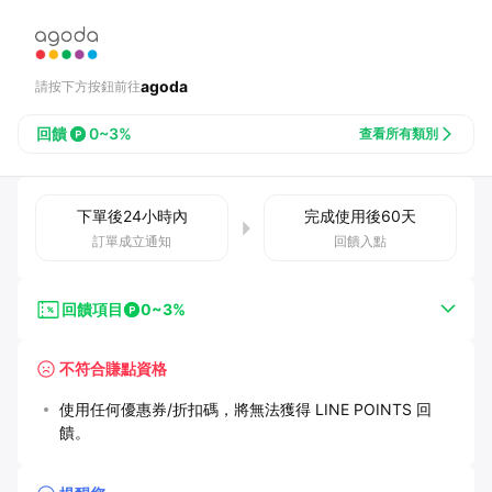
agoda
請按下方按鈕前往
回饋
0~3%
查看所有類別
下單後
24小時
內
完成使用後
60
天
訂單成立通知
回饋入點
回饋項目
0~3%
不符合賺點資格
使用任何優惠券/折扣碼，將無法獲得 LINE POINTS 回
饋。