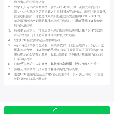
痕視窗或私密瀏覽功能。
2
.
點擊進入合作網路商家後，請於24小時內以同一視窗完成商品訂
購，並於各家網路店家規範之付款期間內完成付款。若同時開啟其他
比價或回饋網，可能造成系統判斷錯誤而無法獲得LINE POINTS。
每次購買時請務必關閉其他比價或回饋網，並重新通過LINE旅遊跳
轉頁完成結帳。
3
.
轉傳網址給別人，可能影響系統判斷而無法獲得LINE POINTS或造
成發送錯誤，請務必重新通過跳轉頁完成結帳。
4
.
您的LINE帳號需綁定台灣手機號碼。
5
.
Agoda的訂單以美金結算，系統將依前一日之台灣銀行 「買入」 之
匯率換算台幣。LINE旅遊內顯示的金額可能因匯率不同而與Agoda
網站顯示的金額有所差異，點數回饋的計算將以LINE旅遊內顯示的
訂單金額為準。
6
.
回饋僅適用於住宿類商品，其餘商品如機票、體驗行程不回饋。
7
.
價格及付款條件，請依合作夥伴網站之內容為準。
8
.
透過LINE旅遊連結至合作網站完成訂購時，表示您已同意LINE旅遊
可取得您的訂單相關資料。