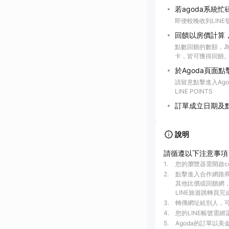
若agoda系統
即便較晚收到LIN
回饋以房價計算
點數回饋的數額，
卡，皆可獲得回饋
於Agoda頁面
請留意點擊進入Ag
LINE POINTS
訂單成立日期及
說明
請循遵以下注意事項
1
.
您的瀏覽器需開啟c
2
.
點擊進入合作網路
其他比價或回饋網，
LINE旅遊跳轉頁完
3
.
轉傳網址給別人，可
4
.
您的LINE帳號需
5
.
Agoda的訂單以