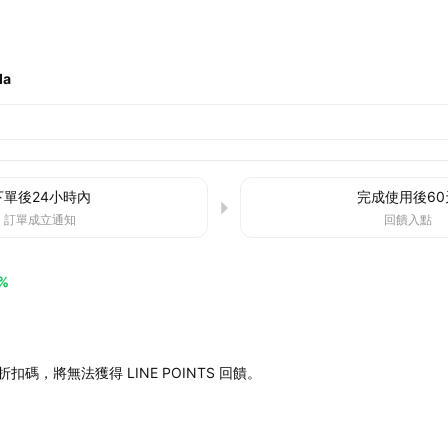
da
下單後
24小時
內
完成使用後
60
訂單成立通知
回饋入點
%
扣碼，將無法獲得 LINE POINTS 回饋。