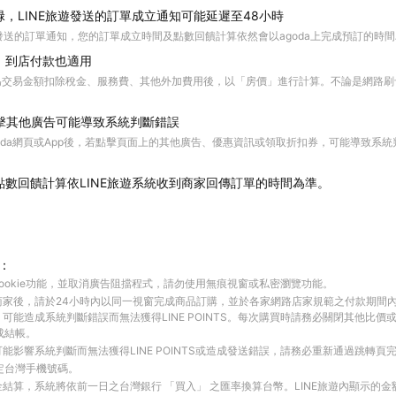
忙碌，LINE旅遊發送的訂單成立通知可能延遲至48小時
E發送的訂單通知，您的訂單成立時間及點數回饋計算依然會以agoda上完成預訂的時
，到店付款也適用
為交易金額扣除稅金、服務費、其他外加費用後，以「房價」進行計算。不論是網路刷
。
點擊其他廣告可能導致系統判斷錯誤
oda網頁或App後，若點擊頁面上的其他廣告、優惠資訊或領取折扣券，可能導致系
點數回饋計算依LINE旅遊系統收到商家回傳訂單的時間為準。
：
ookie功能，並取消廣告阻擋程式，請勿使用無痕視窗或私密瀏覽功能。
商家後，請於24小時內以同一視窗完成商品訂購，並於各家網路店家規範之付款期間
可能造成系統判斷錯誤而無法獲得LINE POINTS。每次購買時請務必關閉其他比價
成結帳。
能影響系統判斷而無法獲得LINE POINTS或造成發送錯誤，請務必重新通過跳轉頁
綁定台灣手機號碼。
美金結算，系統將依前一日之台灣銀行 「買入」 之匯率換算台幣。LINE旅遊內顯示的