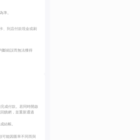
間為準。
卡、到店付款現金或刷
統判斷錯誤而無法獲得
內完成付款。若同時開啟
或回饋網，並重新通過
完成結帳。
金額可能因匯率不同而與