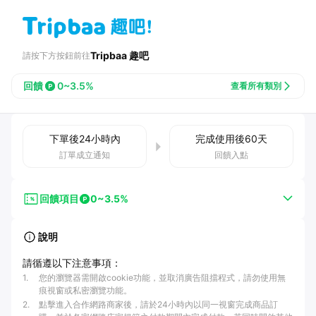
Tripbaa 趣吧
請按下方按鈕前往
回饋
0~3.5%
查看所有類別
下單後
24小時
內
完成使用後
60
天
訂單成立通知
回饋入點
回饋項目
0~3.5%
說明
請循遵以下注意事項：
1
.
您的瀏覽器需開啟cookie功能，並取消廣告阻擋程式，請勿使用無
痕視窗或私密瀏覽功能。
2
.
點擊進入合作網路商家後，請於24小時內以同一視窗完成商品訂