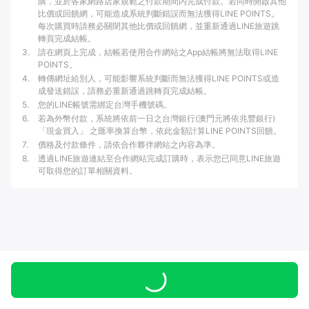
購，並於各家網路店家規範之付款期間內完成付款。若同時開啟其他
比價或回饋網，可能造成系統判斷錯誤而無法獲得LINE POINTS。
每次購買時請務必關閉其他比價或回饋網，並重新通過LINE旅遊跳
轉頁完成結帳。
3
.
請在網頁上完成，結帳若使用合作網站之App結帳將無法取得LINE
POINTS。
4
.
轉傳網址給別人，可能影響系統判斷而無法獲得LINE POINTS或造
成發送錯誤，請務必重新通過跳轉頁完成結帳。
5
.
您的LINE帳號需綁定台灣手機號碼。
6
.
若為外幣付款，系統將依前一日之台灣銀行(澳門元將依兆豐銀行)
「現金買入」 之匯率換算台幣，依此金額計算LINE POINTS回饋。
7
.
價格及付款條件，請依合作夥伴網站之內容為準。
8
.
透過LINE旅遊連結至合作網站完成訂購時，表示您已同意LINE旅遊
可取得您的訂單相關資料。