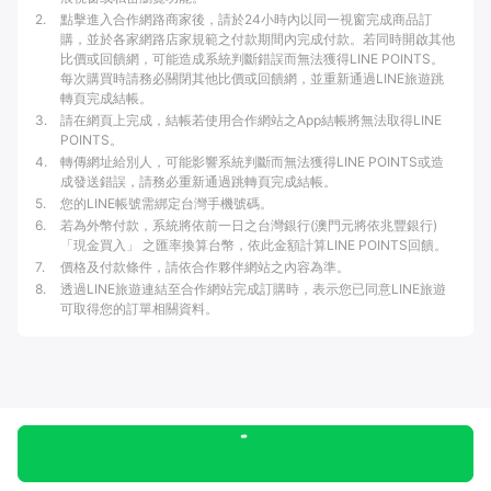
2
.
點擊進入合作網路商家後，請於24小時內以同一視窗完成商品訂
購，並於各家網路店家規範之付款期間內完成付款。若同時開啟其他
比價或回饋網，可能造成系統判斷錯誤而無法獲得LINE POINTS。
每次購買時請務必關閉其他比價或回饋網，並重新通過LINE旅遊跳
轉頁完成結帳。
3
.
請在網頁上完成，結帳若使用合作網站之App結帳將無法取得LINE
POINTS。
4
.
轉傳網址給別人，可能影響系統判斷而無法獲得LINE POINTS或造
成發送錯誤，請務必重新通過跳轉頁完成結帳。
5
.
您的LINE帳號需綁定台灣手機號碼。
6
.
若為外幣付款，系統將依前一日之台灣銀行(澳門元將依兆豐銀行)
「現金買入」 之匯率換算台幣，依此金額計算LINE POINTS回饋。
7
.
價格及付款條件，請依合作夥伴網站之內容為準。
8
.
透過LINE旅遊連結至合作網站完成訂購時，表示您已同意LINE旅遊
可取得您的訂單相關資料。