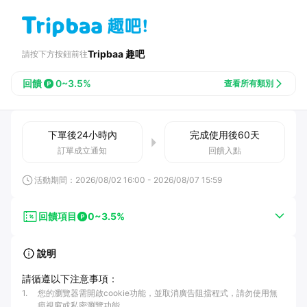
Tripbaa 趣吧
請按下方按鈕前往
回饋
0~3.5%
查看所有類別
下單後
24小時
內
完成使用後
60
天
訂單成立通知
回饋入點
活動期間：
2026/08/02 16:00
-
2026/08/07 15:59
回饋項目
0~3.5%
說明
請循遵以下注意事項：
1
.
您的瀏覽器需開啟cookie功能，並取消廣告阻擋程式，請勿使用無
痕視窗或私密瀏覽功能。