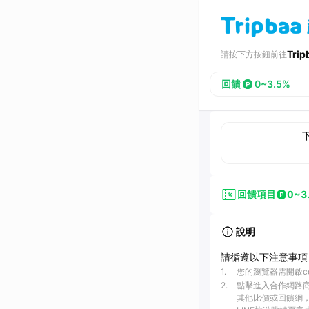
Tri
請按下方按鈕前往
回饋
0~3.5%
回饋項目
0~3
說明
請循遵以下注意事項
1
.
您的瀏覽器需開啟c
2
.
點擊進入合作網路
其他比價或回饋網，