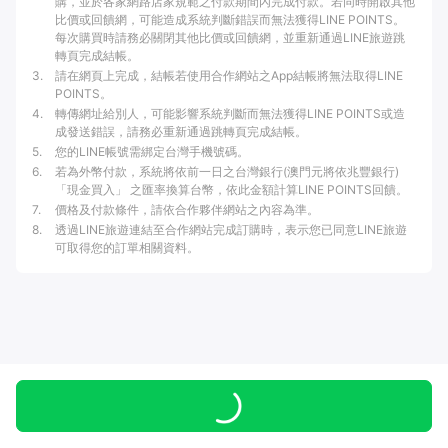
購，並於各家網路店家規範之付款期間內完成付款。若同時開啟其他
比價或回饋網，可能造成系統判斷錯誤而無法獲得LINE POINTS。
每次購買時請務必關閉其他比價或回饋網，並重新通過LINE旅遊跳
轉頁完成結帳。
3
.
請在網頁上完成，結帳若使用合作網站之App結帳將無法取得LINE
POINTS。
4
.
轉傳網址給別人，可能影響系統判斷而無法獲得LINE POINTS或造
成發送錯誤，請務必重新通過跳轉頁完成結帳。
5
.
您的LINE帳號需綁定台灣手機號碼。
6
.
若為外幣付款，系統將依前一日之台灣銀行(澳門元將依兆豐銀行)
「現金買入」 之匯率換算台幣，依此金額計算LINE POINTS回饋。
7
.
價格及付款條件，請依合作夥伴網站之內容為準。
8
.
透過LINE旅遊連結至合作網站完成訂購時，表示您已同意LINE旅遊
可取得您的訂單相關資料。