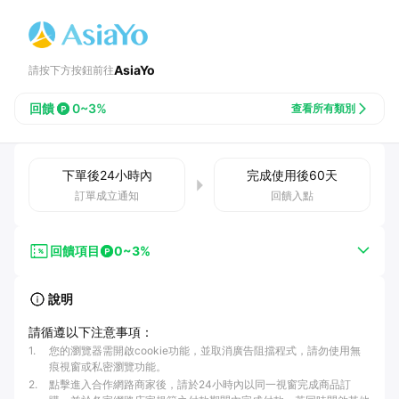
AsiaYo
請按下方按鈕前往
回饋
0~3%
查看所有類別
下單後
24小時
內
完成使用後
60
天
訂單成立通知
回饋入點
回饋項目
0~3%
說明
請循遵以下注意事項：
1
.
您的瀏覽器需開啟cookie功能，並取消廣告阻擋程式，請勿使用無
痕視窗或私密瀏覽功能。
2
.
點擊進入合作網路商家後，請於24小時內以同一視窗完成商品訂