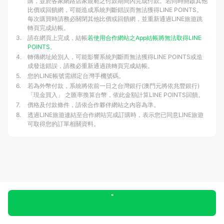
購，並於各家網路店家規範之付款期間內完成付款。若同時開啟其他
比價或回饋網，可能造成系統判斷錯誤而無法獲得LINE POINTS。
每次購買時請務必關閉其他比價或回饋網，並重新通過LINE旅遊跳
轉頁完成結帳。
3
.
請在網頁上完成，結帳
若使用合作網站之App結帳將無法取得LINE
POINTS
。
4
.
轉傳網址給別人，可能影響系統判斷而無法獲得LINE POINTS或造
成發送錯誤，請務必重新通過跳轉頁完成結帳。
5
.
您的LINE帳號需綁定台灣手機號碼。
6
.
若為外幣付款，系統將依前一日之台灣銀行(澳門元將依兆豐銀行)
「現金買入」 之匯率換算台幣，依此金額計算LINE POINTS回饋。
7
.
價格及付款條件，請依合作夥伴網站之內容為準。
8
.
透過LINE旅遊連結至合作網站完成訂購時，表示您已同意LINE旅遊
可取得您的訂單相關資料。