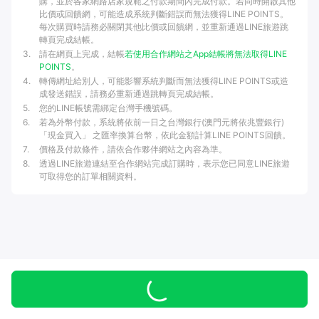
購，並於各家網路店家規範之付款期間內完成付款。若同時開啟其他
比價或回饋網，可能造成系統判斷錯誤而無法獲得LINE POINTS。
每次購買時請務必關閉其他比價或回饋網，並重新通過LINE旅遊跳
轉頁完成結帳。
3
.
請在網頁上完成，結帳
若使用合作網站之App結帳將無法取得LINE
POINTS
。
4
.
轉傳網址給別人，可能影響系統判斷而無法獲得LINE POINTS或造
成發送錯誤，請務必重新通過跳轉頁完成結帳。
5
.
您的LINE帳號需綁定台灣手機號碼。
6
.
若為外幣付款，系統將依前一日之台灣銀行(澳門元將依兆豐銀行)
「現金買入」 之匯率換算台幣，依此金額計算LINE POINTS回饋。
7
.
價格及付款條件，請依合作夥伴網站之內容為準。
8
.
透過LINE旅遊連結至合作網站完成訂購時，表示您已同意LINE旅遊
可取得您的訂單相關資料。