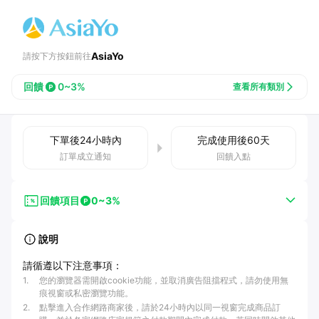
AsiaYo
請按下方按鈕前往
回饋
0~3%
查看所有類別
下單後
24小時
內
完成使用後
60
天
訂單成立通知
回饋入點
回饋項目
0~3%
說明
請循遵以下注意事項：
1
.
您的瀏覽器需開啟cookie功能，並取消廣告阻擋程式，請勿使用無
痕視窗或私密瀏覽功能。
2
.
點擊進入合作網路商家後，請於24小時內以同一視窗完成商品訂