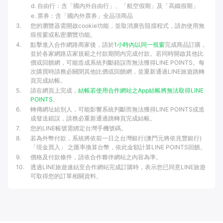
自由行：含「國內外自由行」、「航空假期」及「高鐵假期」
票券：含「國內外票券」全品項商品
3
.
您的瀏覽器需開啟cookie功能，並取消廣告阻擋程式，請勿使用無
痕視窗或私密瀏覽功能。
4
.
點擊進入合作網路商家後，請於
1小時內以同一視窗
完成商品訂購，
並於各家網路店家規範之付款期間內完成付款。若同時開啟其他比
價或回饋網，可能造成系統判斷錯誤而無法獲得LINE POINTS。每
次購買時請務必關閉其他比價或回饋網，並重新通過LINE旅遊跳轉
頁完成結帳。
5
.
請在網頁上完成，
結帳若使用合作網站之App結帳將無法取得LINE
POINTS
。
6
.
轉傳網址給別人，可能影響系統判斷而無法獲得LINE POINTS或造
成發送錯誤，請務必重新通過跳轉頁完成結帳。
7
.
您的LINE帳號需綁定台灣手機號碼。
8
.
若為外幣付款，系統將依前一日之台灣銀行(澳門元將依兆豐銀行)
「現金買入」 之匯率換算台幣，依此金額計算LINE POINTS回饋。
9
.
價格及付款條件，請依合作夥伴網站之內容為準。
10
.
透過LINE旅遊連結至合作網站完成訂購時，表示您已同意LINE旅遊
可取得您的訂單相關資料。