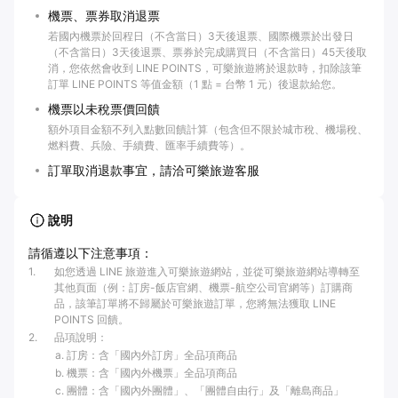
機票、票券取消退票
若國內機票於回程日（不含當日）3天後退票、國際機票於出發日
（不含當日）3天後退票、票券於完成購買日（不含當日）45天後取
消，您依然會收到 LINE POINTS，可樂旅遊將於退款時，扣除該筆
訂單 LINE POINTS 等值金額（1 點 = 台幣 1 元）後退款給您。
機票以未稅票價回饋
額外項目金額不列入點數回饋計算（包含但不限於城市稅、機場稅、
燃料費、兵險、手續費、匯率手續費等）。
訂單取消退款事宜，請洽可樂旅遊客服
說明
請循遵以下注意事項：
1
.
如您透過 LINE 旅遊進入可樂旅遊網站，並從可樂旅遊網站導轉至
其他頁面（例：訂房-飯店官網、機票-航空公司官網等）訂購商
品，該筆訂單將不歸屬於可樂旅遊訂單，您將無法獲取 LINE
POINTS 回饋。
2
.
品項說明：
訂房：含「國內外訂房」全品項商品
機票：含「國內外機票」全品項商品
團體：含「國內外團體」、「團體自由行」及「離島商品」