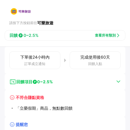
可樂旅遊
請按下方按鈕前往
回饋
0~2.5%
查看所有類別
下單後
24小時
內
完成使用後
60
天
訂單成立通知
回饋入點
回饋項目
0~2.5%
不符合賺點資格
「立榮假期」商品，無點數回饋
提醒您