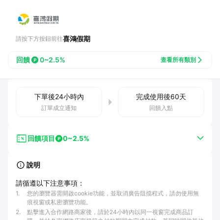
喜鴻假期
請按下方按鈕前往
回饋
0~2.5%
查看所有類別
下單後
24小時
內
完成使用後
60
天
訂單成立通知
回饋入點
回饋項目
0~2.5%
說明
請循遵以下注意事項：
1
.
您的瀏覽器需開啟cookie功能，並取消廣告阻擋程式，請勿使用無
痕視窗或私密瀏覽功能。
2
.
點擊進入合作網路商家後，請於24小時內以同一視窗完成商品訂