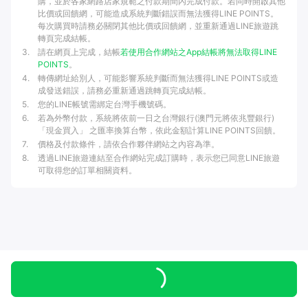
購，並於各家網路店家規範之付款期間內完成付款。若同時開啟其他
比價或回饋網，可能造成系統判斷錯誤而無法獲得LINE POINTS。
每次購買時請務必關閉其他比價或回饋網，並重新通過LINE旅遊跳
轉頁完成結帳。
3
.
請在網頁上完成，結帳
若使用合作網站之App結帳將無法取得LINE
POINTS
。
4
.
轉傳網址給別人，可能影響系統判斷而無法獲得LINE POINTS或造
成發送錯誤，請務必重新通過跳轉頁完成結帳。
5
.
您的LINE帳號需綁定台灣手機號碼。
6
.
若為外幣付款，系統將依前一日之台灣銀行(澳門元將依兆豐銀行)
「現金買入」 之匯率換算台幣，依此金額計算LINE POINTS回饋。
7
.
價格及付款條件，請依合作夥伴網站之內容為準。
8
.
透過LINE旅遊連結至合作網站完成訂購時，表示您已同意LINE旅遊
可取得您的訂單相關資料。