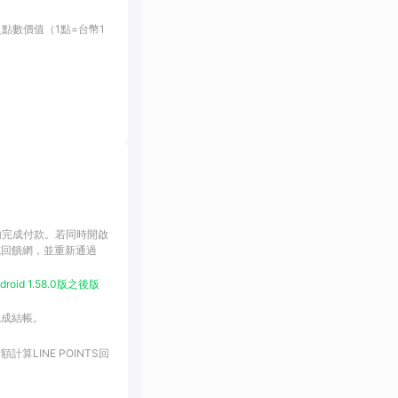
之點數價值（1點=台幣1
內完成付款。若同時開啟
或回饋網，並重新通過
droid 1.58.0版之後版
完成結帳。
LINE POINTS回