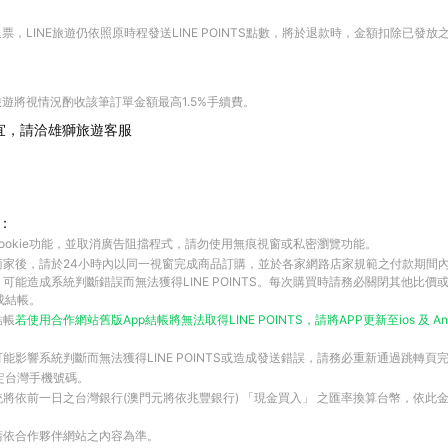
，LINE旅遊仍依照原時程發送LINE POINTS點數，將於退款時，金額扣除已發放
遊將視情況酌收該筆訂單金額最高1.5%手續費。
宜，請洽雄獅旅遊客服
：
ookie功能，並取消廣告阻擋程式，請勿使用無痕視窗或私密瀏覽功能。
商家後，請於24小時內以同一視窗完成商品訂購，並於各家網路店家規範之付款期間
可能造成系統判斷錯誤而無法獲得LINE POINTS。每次購買時請務必關閉其他比價
成結帳。
結帳
若使用合作網站
舊版App結帳將無法取得LINE POINTS，請將APP更新至
ios 及
An
能影響系統判斷而無法獲得LINE POINTS或造成發送錯誤，請務必重新通過跳轉頁
綁定台灣手機號碼。
將依前一日之台灣銀行(澳門元將依兆豐銀行) 「現金買入」 之匯率換算台幣，依此金額計算
請依合作夥伴網站之內容為準。