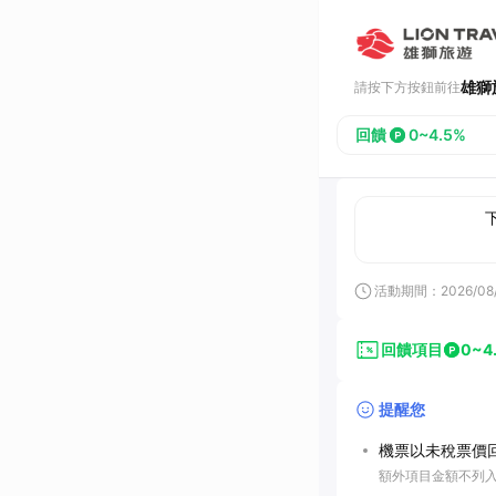
雄獅
請按下方按鈕前往
回饋
0~4.5%
活動期間：
2026/08
回饋項目
0~4
提醒您
機票以未稅票價
額外項目金額不列