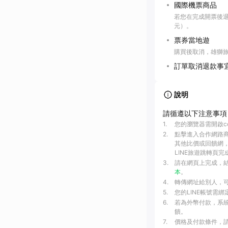
國際機票商品
若您在完成開票後退票
元）。
票券當地遊
購買後取消，雄獅旅
訂單取消退款事
說明
請循遵以下注意事項
1
.
您的瀏覽器需開啟c
2
.
點擊進入合作網路
其他比價或回饋網，
LINE旅遊跳轉頁完
3
.
請在網頁上完成，
本
。
4
.
轉傳網址給別人，可
5
.
您的LINE帳號需
6
.
若為外幣付款，系統
饋。
7
.
價格及付款條件，