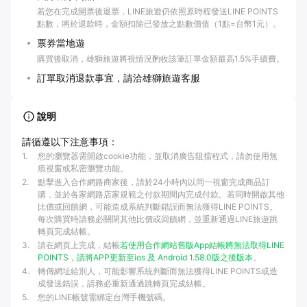
若您在完成開票後退票，LINE旅遊仍依照原時程發送LINE POINTS
點數，將於退款時，金額扣除已發放之點數價值（1點=台幣1元）。
票券當地遊
購買後取消，雄獅旅遊將視情況酌收該筆訂單金額最高1.5%手續費。
訂單取消退款事宜，請洽雄獅旅遊客服
說明
請循遵以下注意事項：
1
.
您的瀏覽器需開啟cookie功能，並取消廣告阻擋程式，請勿使用無
痕視窗或私密瀏覽功能。
2
.
點擊進入合作網路商家後，請於24小時內以同一視窗完成商品訂
購，並於各家網路店家規範之付款期間內完成付款。若同時開啟其他
比價或回饋網，可能造成系統判斷錯誤而無法獲得LINE POINTS。
每次購買時請務必關閉其他比價或回饋網，並重新通過LINE旅遊跳
轉頁完成結帳。
3
.
請在網頁上完成，結帳
若使用合作網站
舊版App結帳將無法取得LINE
POINTS，請將APP更新至
ios 及
Android 1.58.0版之後版本
。
4
.
轉傳網址給別人，可能影響系統判斷而無法獲得LINE POINTS或造
成發送錯誤，請務必重新通過跳轉頁完成結帳。
5
.
您的LINE帳號需綁定台灣手機號碼。