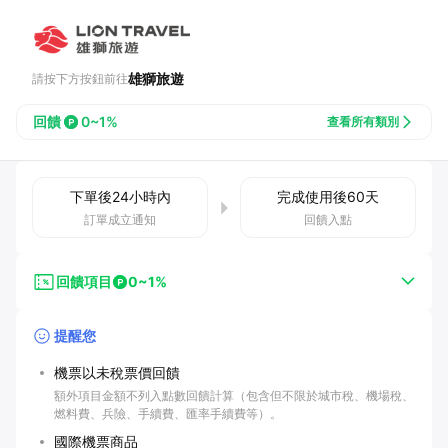
雄獅旅遊
請按下方按鈕前往
回饋
0~1%
查看所有類別
下單後
24小時
內
完成使用後
60
天
訂單成立通知
回饋入點
回饋項目
0~1%
提醒您
機票以未稅票價回饋
額外項目金額不列入點數回饋計算（包含但不限於城市稅、機場稅、
燃料費、兵險、手續費、匯率手續費等）。
國際機票商品