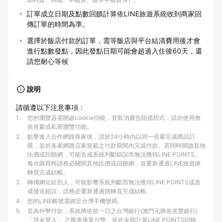
訂單成立日期及點數回饋計算依LINE旅遊系統收到商家回
傳訂單的時間為準。
選擇於飯店付款的訂單，需等飯店與平台結清費用後才會
進行點數發點，因此發點日期可能會超過入住後60天，還
請您耐心等候
說明
請循遵以下注意事項：
1
.
您的瀏覽器需開啟cookie功能，並取消廣告阻擋程式，請勿使用無
痕視窗或私密瀏覽功能。
2
.
點擊進入合作網路商家後，請於24小時內以同一視窗完成商品訂
購，並於各家網路店家規範之付款期間內完成付款。若同時開啟其他
比價或回饋網，可能造成系統判斷錯誤而無法獲得LINE POINTS。
每次購買時請務必關閉其他比價或回饋網，並重新通過LINE旅遊跳
轉頁完成結帳。
3
.
轉傳網址給別人，可能影響系統判斷而無法獲得LINE POINTS或造
成發送錯誤，請務必重新通過跳轉頁完成結帳。
4
.
您的LINE帳號需綁定台灣手機號碼。
5
.
若為外幣付款，系統將依前一日之台灣銀行(澳門元將依兆豐銀行)
「現金買入」 之匯率換算台幣，依此金額計算LINE POINTS回饋。