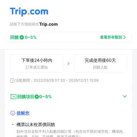
Trip.com
請按下方按鈕前往
回饋
0~5%
查看所有類別
下單後
24小時
內
完成使用後
60
天
訂單成立通知
回饋入點
活動期間：
2022/09/28 07:30
-
2026/12/31 15:59
回饋項目
0~5%
提醒您
機票以未稅票價回饋
額外項目金額不列入點數回饋計算（包含但不限於城市稅、機場稅、
燃料費、兵險、手續費、匯率手續費等）。