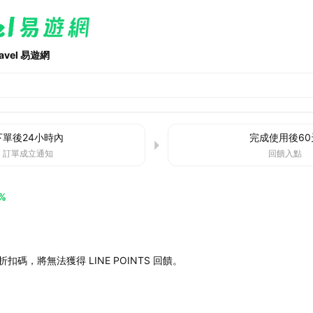
ravel 易遊網
下單後
24小時
內
完成使用後
60
訂單成立通知
回饋入點
%
扣碼，將無法獲得 LINE POINTS 回饋。