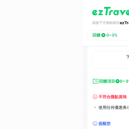
ezT
請按下方按鈕前往
回饋
0~3%
回饋項目
0~3
不符合賺點資格
使用任何優惠券/折
提醒您