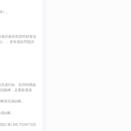
等）。
旅遊仍會依照原時程發送
幣1元）， 若有退款問題請
內完成付款。若同時開啟
或回饋網，並重新通過
跳轉頁完成結帳。
完成結帳。
LINE POINTS回