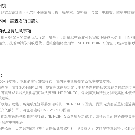
回饋
入點數回饋計算（包含但不限於城市稅、機場稅、燃料費、兵險、手續費、匯率手續費
不同，請查看項目說明
消或退費注意事項
用日/出發日的票券商品（如：餐券），訂單狀態會在付款完成後變成已使用，LINE
 點數給您，故若申請取消或退費，退款金額將會扣除LINE LINE POINTS價值（1點=台
：
ookie功能，並取消廣告阻擋程式，請勿使用無痕視窗或私密瀏覽功能。
商家後，請於30分鐘內以同一視窗完成商品訂購，並於各家網路店家規範之付款期間
可能造成系統判斷錯誤而無法獲得LINE POINTS。每次購買時請務必關閉其他比價
成結帳。
收藏」功能，所完成之訂單將無法得到LINE POINTS回饋。購買時請務必重新通過
入的訂單，將無法獲得LINE POINTS回饋
能影響系統判斷而無法獲得LINE POINTS或造成發送錯誤，請務必重新通過跳轉頁
綁定台灣手機號碼。
將依前一日之台灣銀行(澳門元將依兆豐銀行) 「現金買入」 之匯率換算台幣，依此金額計算