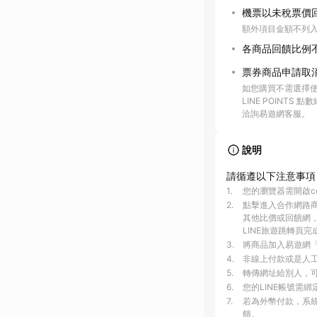
機票以未稅票價
額外項目金額不列
各商品回饋比例
票券商品申請取
如您購買不需選擇使
LINE POINTS
洽詢易遊網客服。
說明
請循遵以下注意事項
1
.
您的瀏覽器需開啟c
2
.
點擊進入合作網路
其他比價或回饋網，
LINE旅遊跳轉頁完
3
.
將商品加入易遊網「
4
.
非線上付款或是人工介
5
.
轉傳網址給別人，可
6
.
您的LINE帳號需
7
.
若為外幣付款，系統
饋。