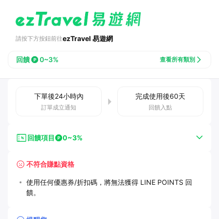
ezTravel 易遊網
請按下方按鈕前往
回饋
0~3%
查看所有類別
下單後
24小時
內
完成使用後
60
天
訂單成立通知
回饋入點
回饋項目
0~3%
不符合賺點資格
使用任何優惠券/折扣碼，將無法獲得 LINE POINTS 回
饋。