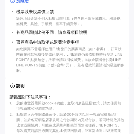
提醒您
機票以未稅票價回饋
額外項目金額不列入點數回饋計算（包含但不限於城市稅、機場稅、
燃料費、兵險、手續費、匯率手續費等）。
各商品回饋比例不同，請查看項目說明
票券商品申請取消或退費注意事項
如您購買不需選擇使用日/出發日的票券商品（如：餐券），訂單狀
態會在付款完成後變成已使用，LINE旅遊仍會依照原時程發送 LINE
POINTS 點數給您，故若申請取消或退費，退款金額將會扣除LINE
LINE POINTS價值（1點=台幣1元）， 若有退款問題請洽詢易遊網客
服。
說明
請循遵以下注意事項：
1
.
您的瀏覽器需開啟cookie功能，並取消廣告阻擋程式，請勿使用無
痕視窗或私密瀏覽功能。
2
.
點擊進入合作網路商家後，請於30分鐘內以同一視窗完成商品訂
購，並於各家網路店家規範之付款期間內完成付款。若同時開啟其他
比價或回饋網，可能造成系統判斷錯誤而無法獲得LINE POINTS。
每次購買時請務必關閉其他比價或回饋網，並重新通過LINE旅遊跳