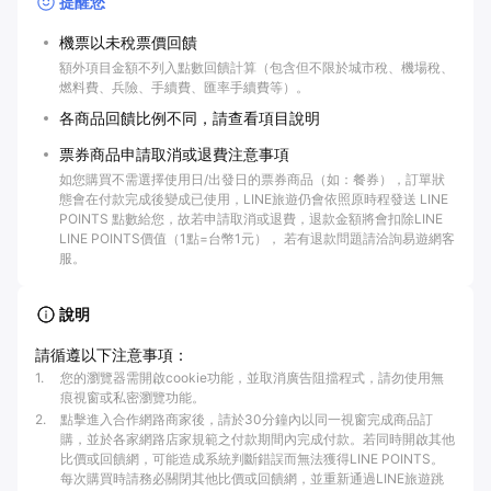
提醒您
機票以未稅票價回饋
額外項目金額不列入點數回饋計算（包含但不限於城市稅、機場稅、
燃料費、兵險、手續費、匯率手續費等）。
各商品回饋比例不同，請查看項目說明
票券商品申請取消或退費注意事項
如您購買不需選擇使用日/出發日的票券商品（如：餐券），訂單狀
態會在付款完成後變成已使用，LINE旅遊仍會依照原時程發送 LINE
POINTS 點數給您，故若申請取消或退費，退款金額將會扣除LINE
LINE POINTS價值（1點=台幣1元）， 若有退款問題請洽詢易遊網客
服。
說明
請循遵以下注意事項：
1
.
您的瀏覽器需開啟cookie功能，並取消廣告阻擋程式，請勿使用無
痕視窗或私密瀏覽功能。
2
.
點擊進入合作網路商家後，請於30分鐘內以同一視窗完成商品訂
購，並於各家網路店家規範之付款期間內完成付款。若同時開啟其他
比價或回饋網，可能造成系統判斷錯誤而無法獲得LINE POINTS。
每次購買時請務必關閉其他比價或回饋網，並重新通過LINE旅遊跳