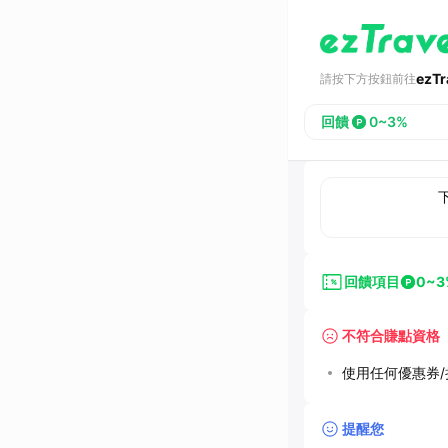
ezT
請按下方按鈕前往
回饋
0~3%
回饋項目
0~3
不符合賺點資格
使用任何優惠券/折
提醒您