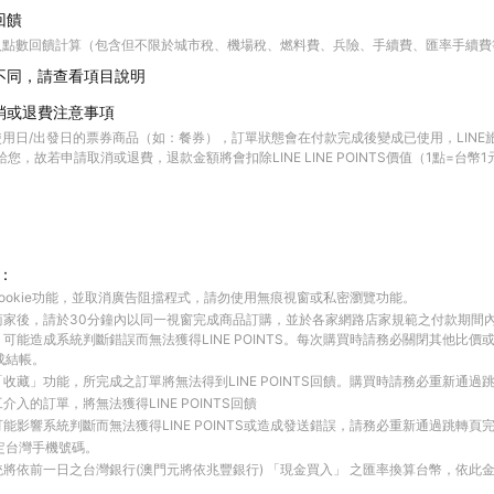
回饋
入點數回饋計算（包含但不限於城市稅、機場稅、燃料費、兵險、手續費、匯率手續費
不同，請查看項目說明
消或退費注意事項
用日/出發日的票券商品（如：餐券），訂單狀態會在付款完成後變成已使用，LINE
 點數給您，故若申請取消或退費，退款金額將會扣除LINE LINE POINTS價值（1點=台
：
ookie功能，並取消廣告阻擋程式，請勿使用無痕視窗或私密瀏覽功能。
商家後，請於30分鐘內以同一視窗完成商品訂購，並於各家網路店家規範之付款期間
可能造成系統判斷錯誤而無法獲得LINE POINTS。每次購買時請務必關閉其他比價
成結帳。
收藏」功能，所完成之訂單將無法得到LINE POINTS回饋。購買時請務必重新通過
入的訂單，將無法獲得LINE POINTS回饋
能影響系統判斷而無法獲得LINE POINTS或造成發送錯誤，請務必重新通過跳轉頁
綁定台灣手機號碼。
將依前一日之台灣銀行(澳門元將依兆豐銀行) 「現金買入」 之匯率換算台幣，依此金額計算