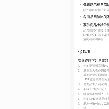
機票以未稅票價
額外項目金額不列
各商品回饋比例
票券商品申請取
如您購買不需選擇使
LINE POINTS
洽詢易遊網客服。
說明
請循遵以下注意事項
1
.
您的瀏覽器需開啟c
2
.
點擊進入合作網路
其他比價或回饋網，
LINE旅遊跳轉頁完
3
.
將商品加入易遊網「
4
.
非線上付款或是人工介
5
.
轉傳網址給別人，可
6
.
您的LINE帳號需
7
.
若為外幣付款，系統
饋。