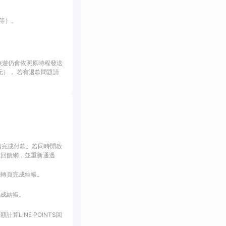
等）。
旅遊仍會依照原時程發送
幣1元）， 若有退款問題請
內完成付款。若同時開啟
或回饋網，並重新通過
跳轉頁完成結帳。
完成結帳。
LINE POINTS回