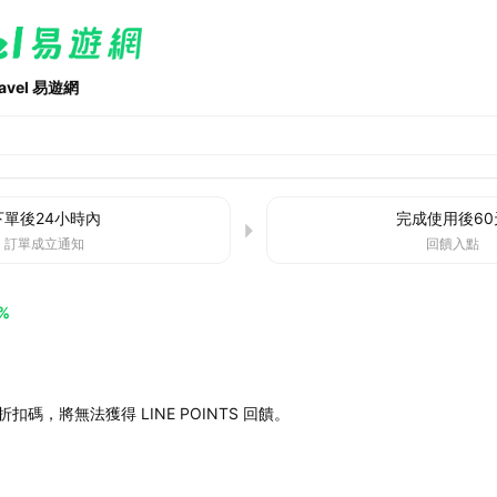
ravel 易遊網
下單後
24小時
內
完成使用後
60
訂單成立通知
回饋入點
%
扣碼，將無法獲得 LINE POINTS 回饋。