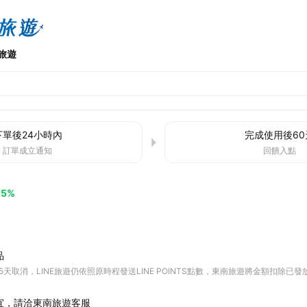
旅遊
下單後
24小時
內
完成使用後
60
訂單成立通知
回饋入點
.5%
品
天取消，LINE旅遊仍依照原時程發送LINE POINTS點數，東南旅遊將金額扣除已
宜，請洽東南旅遊客服