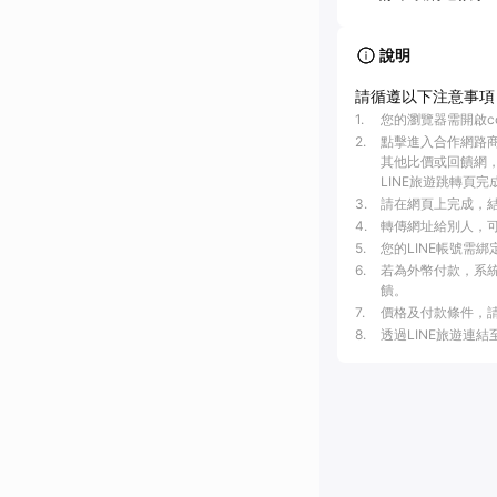
說明
請循遵以下注意事項
1
.
您的瀏覽器需開啟c
2
.
點擊進入合作網路
其他比價或回饋網，
LINE旅遊跳轉頁完
3
.
請在網頁上完成，結帳
4
.
轉傳網址給別人，可
5
.
您的LINE帳號需
6
.
若為外幣付款，系統
饋。
7
.
價格及付款條件，
8
.
透過LINE旅遊連