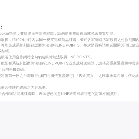
：
ookie功能，並取消廣告阻擋程式，請勿使用無痕視窗或私密瀏覽功能。
商家後，請於24小時內以同一視窗完成商品訂購，並於各家網路店家規範之付款期間
可能造成系統判斷錯誤而無法獲得LINE POINTS。每次購買時請務必關閉其他比價
成結帳。
若使用合作網站之App結帳將無法取得LINE POINTS。
能影響系統判斷而無法獲得LINE POINTS或造成發送錯誤，請務必重新通過跳轉頁
綁定台灣手機號碼。
將依前一日之台灣銀行(澳門元將依兆豐銀行) 「現金買入」 之匯率換算台幣，依此金額計算
請依合作夥伴網站之內容為準。
結至合作網站完成訂購時，表示您已同意LINE旅遊可取得您的訂單相關資料。