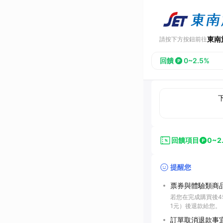
東南
請按下方按鈕前往
回饋
0~2.5%
回饋項目
0~2
提醒您
票券與體驗類商
若您在完成購買後45
1元）後退款給您。
訂單取消退款事