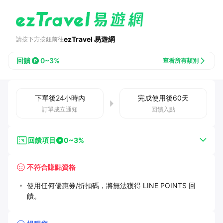
ezTravel 易遊網
請按下方按鈕前往
回饋
0~3%
查看所有類別
下單後
24小時
內
完成使用後
60
天
訂單成立通知
回饋入點
回饋項目
0~3%
不符合賺點資格
使用任何優惠券/折扣碼，將無法獲得 LINE POINTS 回
饋。