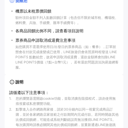
提醒您
機票以未稅票價回饋
額外項目金額不列入點數回饋計算（包含但不限於城市稅、機場稅、
燃料費、兵險、手續費、匯率手續費等）。
各商品回饋比例不同，請查看項目說明
票券商品申請取消或退費注意事項
如您購買不需選擇使用日/出發日的票券商品（如：餐券），訂單狀
態會在付款完成後變成已使用，LINE旅遊仍會依照原時程發送 LINE
POINTS 點數給您，故若申請取消或退費，退款金額將會扣除LINE
LINE POINTS價值（1點=台幣1元）， 若有退款問題請洽詢易遊網客
服。
說明
請循遵以下注意事項：
1
.
您的瀏覽器需開啟cookie功能，並取消廣告阻擋程式，請勿使用無
痕視窗或私密瀏覽功能。
2
.
點擊進入合作網路商家後，請於30分鐘內以同一視窗完成商品訂
購，並於各家網路店家規範之付款期間內完成付款。若同時開啟其他
比價或回饋網，可能造成系統判斷錯誤而無法獲得LINE POINTS。
每次購買時請務必關閉其他比價或回饋網，並重新通過LINE旅遊跳