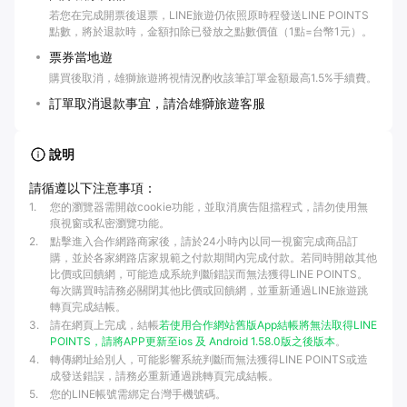
若您在完成開票後退票，LINE旅遊仍依照原時程發送LINE POINTS
點數，將於退款時，金額扣除已發放之點數價值（1點=台幣1元）。
票券當地遊
購買後取消，雄獅旅遊將視情況酌收該筆訂單金額最高1.5%手續費。
訂單取消退款事宜，請洽雄獅旅遊客服
說明
請循遵以下注意事項：
1
.
您的瀏覽器需開啟cookie功能，並取消廣告阻擋程式，請勿使用無
痕視窗或私密瀏覽功能。
2
.
點擊進入合作網路商家後，請於24小時內以同一視窗完成商品訂
購，並於各家網路店家規範之付款期間內完成付款。若同時開啟其他
比價或回饋網，可能造成系統判斷錯誤而無法獲得LINE POINTS。
每次購買時請務必關閉其他比價或回饋網，並重新通過LINE旅遊跳
轉頁完成結帳。
3
.
請在網頁上完成，結帳
若使用合作網站
舊版App結帳將無法取得LINE
POINTS，請將APP更新至
ios 及
Android 1.58.0版之後版本
。
4
.
轉傳網址給別人，可能影響系統判斷而無法獲得LINE POINTS或造
成發送錯誤，請務必重新通過跳轉頁完成結帳。
5
.
您的LINE帳號需綁定台灣手機號碼。