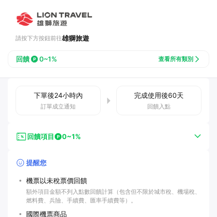
雄獅旅遊
請按下方按鈕前往
回饋
0~1%
查看所有類別
下單後
24小時
內
完成使用後
60
天
訂單成立通知
回饋入點
回饋項目
0~1%
提醒您
機票以未稅票價回饋
額外項目金額不列入點數回饋計算（包含但不限於城市稅、機場稅、
燃料費、兵險、手續費、匯率手續費等）。
國際機票商品