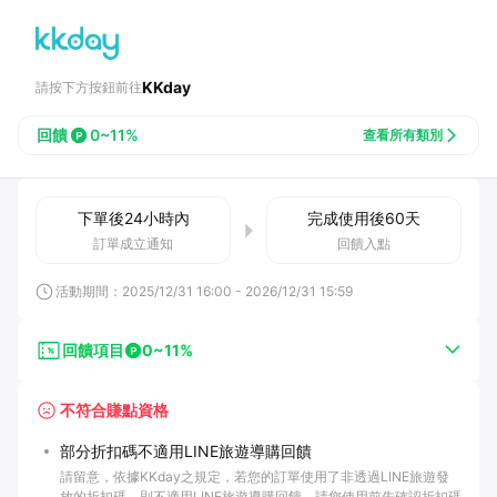
KKday
請按下方按鈕前往
回饋
0~11%
查看所有類別
下單後
24小時
內
完成使用後
60
天
訂單成立通知
回饋入點
活動期間：
2025/12/31 16:00
-
2026/12/31 15:59
回饋項目
0~11%
不符合賺點資格
部分折扣碼不適用LINE旅遊導購回饋
請留意，依據KKday之規定，若您的訂單使用了非透過LINE旅遊發
放的折扣碼，則不適用LINE旅遊導購回饋。請您使用前先確認折扣碼