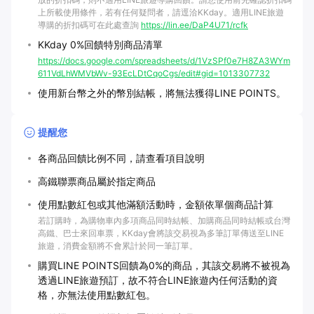
上所載使用條件，若有任何疑問者，請逕洽KKday。適用LINE旅遊
導購的折扣碼可在此處查詢
https://lin.ee/DaP4U71/rcfk
KKday 0%回饋特別商品清單
https://docs.google.com/spreadsheets/d/1VzSPf0e7H8ZA3WYm
611VdLhWMVbWv-93EcLDtCqoCgs/edit#gid=1013307732
使用新台幣之外的幣別結帳，將無法獲得LINE POINTS。
提醒您
各商品回饋比例不同，請查看項目說明
高鐵聯票商品屬於指定商品
使用點數紅包或其他滿額活動時，金額依單個商品計算
若訂購時，為購物車內多項商品同時結帳、加購商品同時結帳或台灣
高鐵、巴士來回車票，KKday會將該交易視為多筆訂單傳送至LINE
旅遊，消費金額將不會累計於同一筆訂單。
購買LINE POINTS回饋為0%的商品，其該交易將不被視為
透過LINE旅遊預訂，故不符合LINE旅遊內任何活動的資
格，亦無法使用點數紅包。