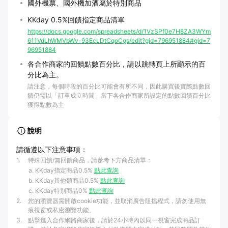
國外機票、國外機加酒屬於特別商品
KKday 0.5%回饋指定商品清單
https://docs.google.com/spreadsheets/d/1VzSPf0e7H8ZA3WYm
611VdLhWMVbWv-93EcLDtCqoCgs/edit?gid=796951884#gid=7
96951884
各合作商家的回饋點數百分比，請以跳轉頁上所顯示的百
分比為主。
請注意，每個時段的百分比可能會有所不同，因此購買後實際點數回
饋仍需以「訂單成立時間」當下各合作商家所設定的點數回饋百分比
獲得點數為主
說明
請循遵以下注意事項：
1
.
特殊回饋/無回饋商品，請參考下方商品清單：
KKday指定商品0.5%
點此查詢
KKday其他類商品0.5%
點此查詢
KKday特別商品0%
點此查詢
2
.
您的瀏覽器需開啟cookie功能，並取消廣告阻擋程式，請勿使用無
痕視窗或私密瀏覽功能。
3
.
點擊進入合作網路商家後，請於24小時內以同一視窗完成商品訂