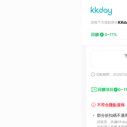
KKd
請按下方按鈕前往
回饋
0~11%
活動期間：
2025/12/
回饋項目
0~1
不符合賺點資格
部分折扣碼不適用
請留意，依據KKd
折扣碼上所載使用條