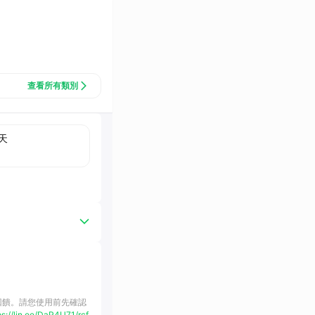
查看所有類別
天
購回饋。請您使用前先確認
ps://lin.ee/DaP4U71/rcf