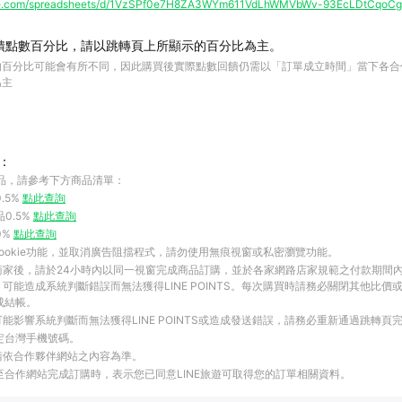
ogle.com/spreadsheets/d/1VzSPf0e7H8ZA3WYm611VdLhWMVbWv-93EcLDtCqoCgs
饋點數百分比，請以跳轉頁上所顯示的百分比為主。
的百分比可能會有所不同，因此購買後實際點數回饋仍需以「訂單成立時間」當下各合
為主
：
品，請參考下方商品清單：
.5%
點此查詢
品0.5%
點此查詢
0%
點此查詢
ookie功能，並取消廣告阻擋程式，請勿使用無痕視窗或私密瀏覽功能。
商家後，請於24小時內以同一視窗完成商品訂購，並於各家網路店家規範之付款期間
可能造成系統判斷錯誤而無法獲得LINE POINTS。每次購買時請務必關閉其他比價
成結帳。
能影響系統判斷而無法獲得LINE POINTS或造成發送錯誤，請務必重新通過跳轉頁
綁定台灣手機號碼。
請依合作夥伴網站之內容為準。
結至合作網站完成訂購時，表示您已同意LINE旅遊可取得您的訂單相關資料。