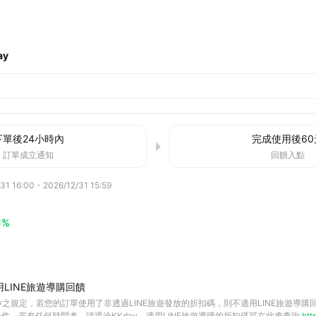
ay
下單後
24小時
內
完成使用後
60
訂單成立通知
回饋入點
31 16:00
-
2026/12/31 15:59
1%
LINE旅遊導購回饋
ay之規定，若您的訂單使用了非透過LINE旅遊發放的折扣碼，則不適用LINE旅遊導
件，若有任何疑問者，請逕洽KKday。適用LINE旅遊導購的折扣碼可在此處查詢
htt