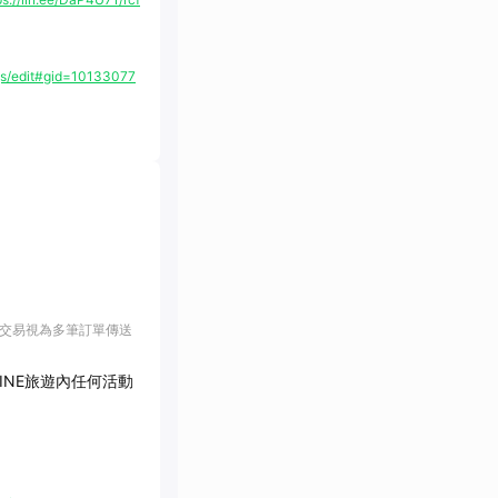
s/edit#gid=10133077
該交易視為多筆訂單傳送
LINE旅遊內任何活動