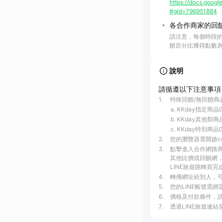
https://docs.go
#gid=796951884
各合作商家的回
請注意，每個時段
饋百分比獲得點數
說明
請循遵以下注意事項
1
.
特殊回饋/無回饋商
KKday指定商品0
KKday其他類商
KKday特別商品
2
.
您的瀏覽器需開啟c
3
.
點擊進入合作網路
其他比價或回饋網，
LINE旅遊跳轉頁完
4
.
轉傳網址給別人，可
5
.
您的LINE帳號需
6
.
價格及付款條件，
7
.
透過LINE旅遊連