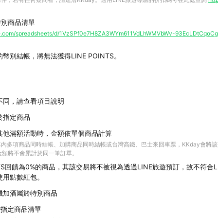
饋特別商品清單
ogle.com/spreadsheets/d/1VzSPf0e7H8ZA3WYm611VdLhWMVbWv-93EcLDtCqoCg
幣別結帳，將無法獲得LINE POINTS。
不同，請查看項目說明
於指定商品
其他滿額活動時，金額依單個商品計算
內多項商品同時結帳、加購商品同時結帳或台灣高鐵、巴士來回車票，KKday會將
費金額將不會累計於同一筆訂單。
OINTS回饋為0%的商品，其該交易將不被視為透過LINE旅遊預訂，故不符合
使用點數紅包。
機加酒屬於特別商品
%回饋指定商品清單