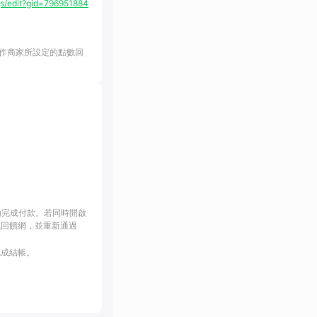
/edit?gid=796951884
作商家所設定的點數回
內完成付款。若同時開啟
或回饋網，並重新通過
完成結帳。