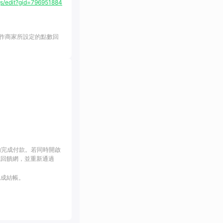
/edit?gid=796951884
作商家所設定的點數回
內完成付款。若同時開啟
或回饋網，並重新通過
完成結帳。