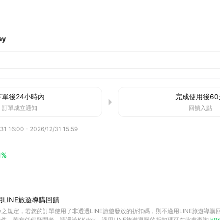
ay
下單後
24小時
內
完成使用後
60
訂單成立通知
回饋入點
31 16:00
-
2026/12/31 15:59
1%
LINE旅遊導購回饋
ay之規定，若您的訂單使用了非透過LINE旅遊發放的折扣碼，則不適用LINE旅遊導
件，若有任何疑問者，請逕洽KKday。適用LINE旅遊導購的折扣碼可在此處查詢
htt