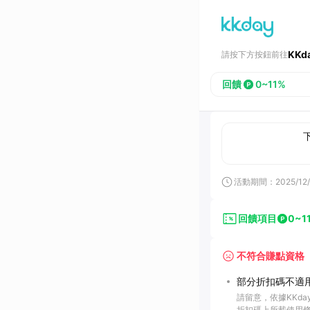
KKd
請按下方按鈕前往
回饋
0~11%
活動期間：
2025/12/
回饋項目
0~1
不符合賺點資格
部分折扣碼不適用
請留意，依據KKd
折扣碼上所載使用條