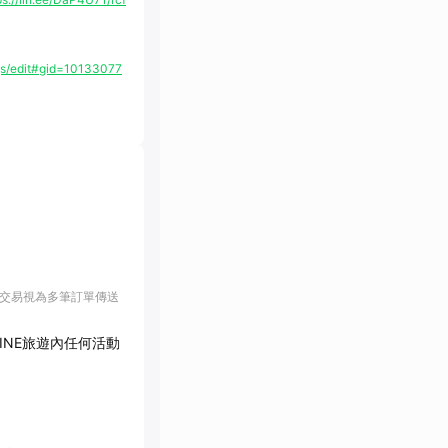
s/edit#gid=10133077
該交易視為多筆訂單傳送
LINE旅遊內任何活動