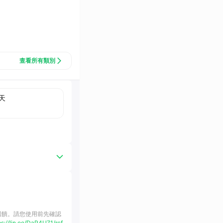
查看所有類別
天
購回饋。請您使用前先確認
ps://lin.ee/DaP4U71/rcf