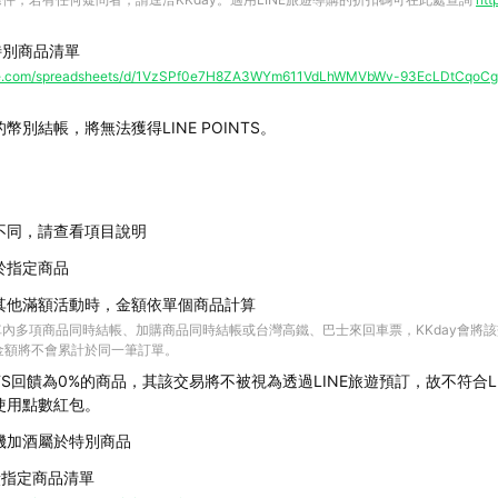
饋特別商品清單
ogle.com/spreadsheets/d/1VzSPf0e7H8ZA3WYm611VdLhWMVbWv-93EcLDtCqoCg
幣別結帳，將無法獲得LINE POINTS。
不同，請查看項目說明
於指定商品
其他滿額活動時，金額依單個商品計算
內多項商品同時結帳、加購商品同時結帳或台灣高鐵、巴士來回車票，KKday會將
費金額將不會累計於同一筆訂單。
OINTS回饋為0%的商品，其該交易將不被視為透過LINE旅遊預訂，故不符合
使用點數紅包。
機加酒屬於特別商品
%回饋指定商品清單