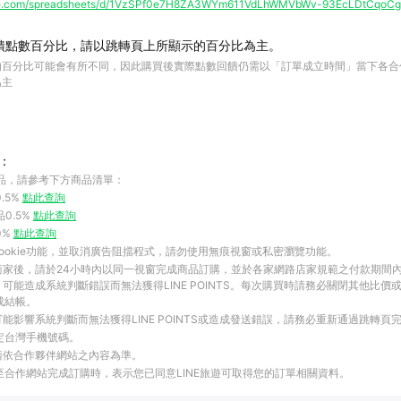
ogle.com/spreadsheets/d/1VzSPf0e7H8ZA3WYm611VdLhWMVbWv-93EcLDtCqoCgs
饋點數百分比，請以跳轉頁上所顯示的百分比為主。
的百分比可能會有所不同，因此購買後實際點數回饋仍需以「訂單成立時間」當下各合
為主
：
品，請參考下方商品清單：
.5%
點此查詢
品0.5%
點此查詢
0%
點此查詢
ookie功能，並取消廣告阻擋程式，請勿使用無痕視窗或私密瀏覽功能。
商家後，請於24小時內以同一視窗完成商品訂購，並於各家網路店家規範之付款期間
可能造成系統判斷錯誤而無法獲得LINE POINTS。每次購買時請務必關閉其他比價
成結帳。
能影響系統判斷而無法獲得LINE POINTS或造成發送錯誤，請務必重新通過跳轉頁
綁定台灣手機號碼。
請依合作夥伴網站之內容為準。
結至合作網站完成訂購時，表示您已同意LINE旅遊可取得您的訂單相關資料。