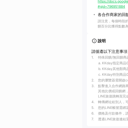
https://docs.go
#gid=796951884
各合作商家的回
請注意，每個時段
饋百分比獲得點數
說明
請循遵以下注意事項
1
.
特殊回饋/無回饋商
KKday指定商品0
KKday其他類商
KKday特別商品
2
.
您的瀏覽器需開啟c
3
.
點擊進入合作網路
其他比價或回饋網，
LINE旅遊跳轉頁完
4
.
轉傳網址給別人，可
5
.
您的LINE帳號需
6
.
價格及付款條件，
7
.
透過LINE旅遊連