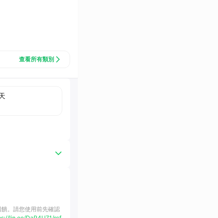
查看所有類別
天
購回饋。請您使用前先確認
ps://lin.ee/DaP4U71/rcf