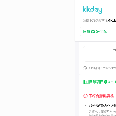
KKd
請按下方按鈕前往
回饋
0~11%
活動期間：
2025/12/
回饋項目
0~1
不符合賺點資格
部分折扣碼不適用
請留意，依據KKd
折扣碼上所載使用條