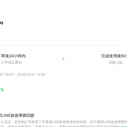
ay
下單後
24小時
內
完成使用後
60
訂單成立通知
回饋入點
31 16:00
-
2026/12/31 15:59
1%
LINE旅遊導購回饋
ay之規定，若您的訂單使用了非透過LINE旅遊發放的折扣碼，則不適用LINE旅遊導
件，若有任何疑問者，請逕洽KKday。適用LINE旅遊導購的折扣碼可在此處查詢
htt