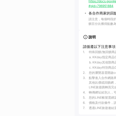
https://docs.go
#gid=796951884
各合作商家的回
請注意，每個時段
饋百分比獲得點數
說明
請循遵以下注意事項
1
.
特殊回饋/無回饋商
KKday指定商品0
KKday其他類商
KKday特別商品
2
.
您的瀏覽器需開啟c
3
.
點擊進入合作網路
其他比價或回饋網，
LINE旅遊跳轉頁完
4
.
轉傳網址給別人，可
5
.
您的LINE帳號需
6
.
價格及付款條件，
7
.
透過LINE旅遊連