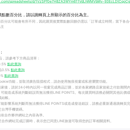
ogle.com/spreadsheets/d/1VzSPf0e7H8ZA3WYm611VdLhWMVbWv-93EcLDtCqoCgs
饋點數百分比，請以跳轉頁上所顯示的百分比為主。
的百分比可能會有所不同，因此購買後實際點數回饋仍需以「訂單成立時間」當下各合
為主
：
品，請參考下方商品清單：
.5%
點此查詢
品0.5%
點此查詢
0%
點此查詢
ookie功能，並取消廣告阻擋程式，請勿使用無痕視窗或私密瀏覽功能。
商家後，請於24小時內以同一視窗完成商品訂購，並於各家網路店家規範之付款期間
可能造成系統判斷錯誤而無法獲得LINE POINTS。每次購買時請務必關閉其他比價
成結帳。
能影響系統判斷而無法獲得LINE POINTS或造成發送錯誤，請務必重新通過跳轉頁
綁定台灣手機號碼。
請依合作夥伴網站之內容為準。
結至合作網站完成訂購時，表示您已同意LINE旅遊可取得您的訂單相關資料。