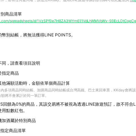
饋特別商品清單
ogle.com/spreadsheets/d/1VzSPf0e7H8ZA3WYm611VdLhWMVbWv-93EcLDtCqoCg
幣別結帳，將無法獲得LINE POINTS。
不同，請查看項目說明
於指定商品
其他滿額活動時，金額依單個商品計算
內多項商品同時結帳、加購商品同時結帳或台灣高鐵、巴士來回車票，KKday會將
費金額將不會累計於同一筆訂單。
OINTS回饋為0%的商品，其該交易將不被視為透過LINE旅遊預訂，故不符合
使用點數紅包。
機加酒屬於特別商品
%回饋指定商品清單