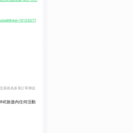
s/edit#gid=10133077
該交易視為多筆訂單傳送
LINE旅遊內任何活動