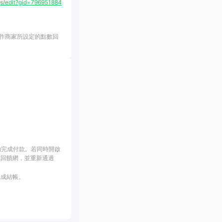
/edit?gid=796951884
作商家所設定的點數回
內完成付款。若同時開啟
或回饋網，並重新通過
完成結帳。