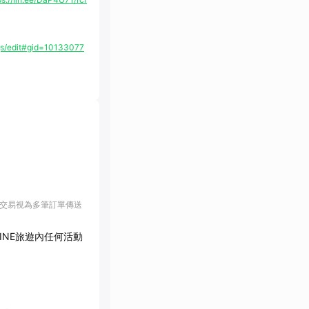
s/edit#gid=10133077
該交易視為多筆訂單傳送
LINE旅遊內任何活動