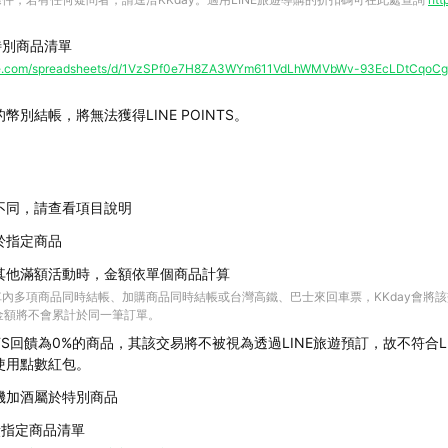
饋特別商品清單
ogle.com/spreadsheets/d/1VzSPf0e7H8ZA3WYm611VdLhWMVbWv-93EcLDtCqoCg
幣別結帳，將無法獲得LINE POINTS。
不同，請查看項目說明
於指定商品
其他滿額活動時，金額依單個商品計算
內多項商品同時結帳、加購商品同時結帳或台灣高鐵、巴士來回車票，KKday會將
費金額將不會累計於同一筆訂單。
OINTS回饋為0%的商品，其該交易將不被視為透過LINE旅遊預訂，故不符合
使用點數紅包。
機加酒屬於特別商品
%回饋指定商品清單