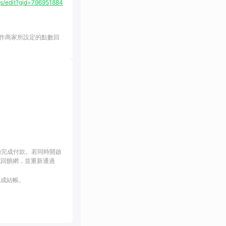
/edit?gid=796951884
作商家所設定的點數回
內完成付款。若同時開啟
或回饋網，並重新通過
完成結帳。