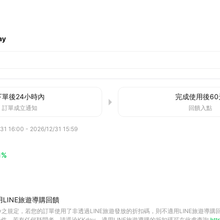
ay
下單後
24小時
內
完成使用後
60
訂單成立通知
回饋入點
31 16:00
-
2026/12/31 15:59
1%
LINE旅遊導購回饋
ay之規定，若您的訂單使用了非透過LINE旅遊發放的折扣碼，則不適用LINE旅遊導
件，若有任何疑問者，請逕洽KKday。適用LINE旅遊導購的折扣碼可在此處查詢
htt