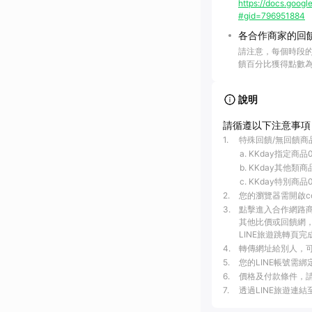
https://docs.go
#gid=796951884
各合作商家的回
請注意，每個時段
饋百分比獲得點數
說明
請循遵以下注意事項
1
.
特殊回饋/無回饋商
KKday指定商品0
KKday其他類商
KKday特別商品
2
.
您的瀏覽器需開啟c
3
.
點擊進入合作網路
其他比價或回饋網，
LINE旅遊跳轉頁完
4
.
轉傳網址給別人，可
5
.
您的LINE帳號需
6
.
價格及付款條件，
7
.
透過LINE旅遊連