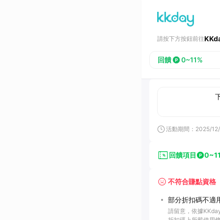
KKd
請按下方按鈕前往
回饋
0~11%
活動期間：
2025/12/
回饋項目
0~1
不符合賺點資格
部分折扣碼不適用
請留意，依據KKd
折扣碼上所載使用條