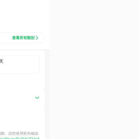
查看所有類別
天
購回饋。請您使用前先確認
ps://lin.ee/DaP4U71/rcf