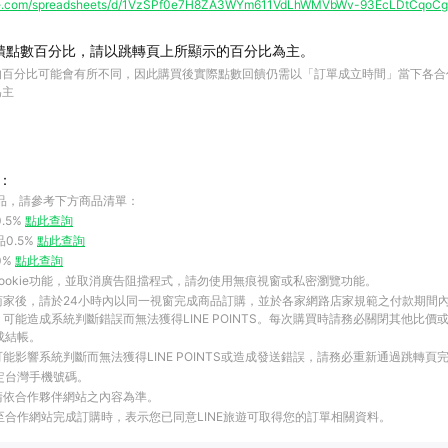
ogle.com/spreadsheets/d/1VzSPf0e7H8ZA3WYm611VdLhWMVbWv-93EcLDtCqoCgs
饋點數百分比，請以跳轉頁上所顯示的百分比為主。
的百分比可能會有所不同，因此購買後實際點數回饋仍需以「訂單成立時間」當下各合
為主
：
品，請參考下方商品清單：
.5%
點此查詢
品0.5%
點此查詢
0%
點此查詢
ookie功能，並取消廣告阻擋程式，請勿使用無痕視窗或私密瀏覽功能。
商家後，請於24小時內以同一視窗完成商品訂購，並於各家網路店家規範之付款期間
可能造成系統判斷錯誤而無法獲得LINE POINTS。每次購買時請務必關閉其他比價
成結帳。
能影響系統判斷而無法獲得LINE POINTS或造成發送錯誤，請務必重新通過跳轉頁
綁定台灣手機號碼。
請依合作夥伴網站之內容為準。
結至合作網站完成訂購時，表示您已同意LINE旅遊可取得您的訂單相關資料。