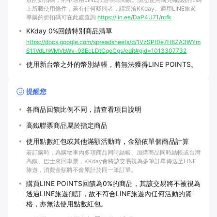
上所載使用條件，若有任何疑問者，請逕洽KKday。適用LINE旅遊
導購的折扣碼可在此處查詢
https://lin.ee/DaP4U71/rcfk
KKday 0%回饋特別商品清單
https://docs.google.com/spreadsheets/d/1VzSPf0e7H8ZA3WYm
611VdLhWMVbWv-93EcLDtCqoCgs/edit#gid=1013307732
使用新台幣之外的幣別結帳，將無法獲得LINE POINTS。
提醒您
各商品回饋比例不同，請查看項目說明
高鐵聯票商品屬於指定商品
使用點數紅包或其他滿額活動時，金額依單個商品計算
若訂購時，為購物車內多項商品同時結帳、加購商品同時結帳或台灣
高鐵、巴士來回車票，KKday會將該交易視為多筆訂單傳送至LINE
旅遊，消費金額將不會累計於同一筆訂單。
購買LINE POINTS回饋為0%的商品，其該交易將不被視為
透過LINE旅遊預訂，故不符合LINE旅遊內任何活動的資
格，亦無法使用點數紅包。