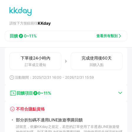
KKday
請按下方按鈕前往
回饋
0~11%
查看所有類別
下單後
24小時
內
完成使用後
60
天
訂單成立通知
回饋入點
活動期間：
2025/12/31 16:00
-
2026/12/31 15:59
回饋項目
0~11%
不符合賺點資格
部分折扣碼不適用LINE旅遊導購回饋
請留意，依據KKday之規定，若您的訂單使用了非透過LINE旅遊發
放的折扣碼，則不適用LINE旅遊導購回饋。請您使用前先確認折扣碼