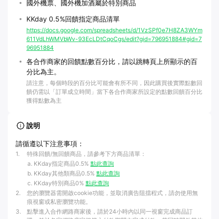
國外機票、國外機加酒屬於特別商品
KKday 0.5%回饋指定商品清單
https://docs.google.com/spreadsheets/d/1VzSPf0e7H8ZA3WYm
611VdLhWMVbWv-93EcLDtCqoCgs/edit?gid=796951884#gid=7
96951884
各合作商家的回饋點數百分比，請以跳轉頁上所顯示的百
分比為主。
請注意，每個時段的百分比可能會有所不同，因此購買後實際點數回
饋仍需以「訂單成立時間」當下各合作商家所設定的點數回饋百分比
獲得點數為主
說明
請循遵以下注意事項：
1
.
特殊回饋/無回饋商品，請參考下方商品清單：
KKday指定商品0.5%
點此查詢
KKday其他類商品0.5%
點此查詢
KKday特別商品0%
點此查詢
2
.
您的瀏覽器需開啟cookie功能，並取消廣告阻擋程式，請勿使用無
痕視窗或私密瀏覽功能。
3
.
點擊進入合作網路商家後，請於24小時內以同一視窗完成商品訂