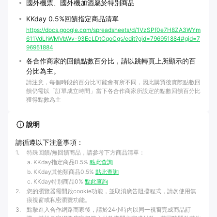
國外機票、國外機加酒屬於特別商品
KKday 0.5%回饋指定商品清單
https://docs.google.com/spreadsheets/d/1VzSPf0e7H8ZA3WYm
611VdLhWMVbWv-93EcLDtCqoCgs/edit?gid=796951884#gid=7
96951884
各合作商家的回饋點數百分比，請以跳轉頁上所顯示的百
分比為主。
請注意，每個時段的百分比可能會有所不同，因此購買後實際點數回
饋仍需以「訂單成立時間」當下各合作商家所設定的點數回饋百分比
獲得點數為主
說明
請循遵以下注意事項：
1
.
特殊回饋/無回饋商品，請參考下方商品清單：
KKday指定商品0.5%
點此查詢
KKday其他類商品0.5%
點此查詢
KKday特別商品0%
點此查詢
2
.
您的瀏覽器需開啟cookie功能，並取消廣告阻擋程式，請勿使用無
痕視窗或私密瀏覽功能。
3
.
點擊進入合作網路商家後，請於24小時內以同一視窗完成商品訂