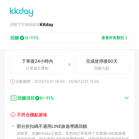
KKday
請按下方按鈕前往
回饋
0~11%
查看所有類別
下單後
24小時
內
完成使用後
60
天
訂單成立通知
回饋入點
活動期間：
2025/12/31 16:00
-
2026/12/31 15:59
回饋項目
0~11%
不符合賺點資格
部分折扣碼不適用LINE旅遊導購回饋
請留意，依據KKday之規定，若您的訂單使用了非透過LINE旅遊發
放的折扣碼，則不適用LINE旅遊導購回饋。請您使用前先確認折扣碼