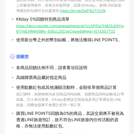
上所載使用條件，若有任何疑問者，請逕洽KKday。適用LINE旅遊
導購的折扣碼可在此處查詢
https://lin.ee/DaP4U71/rcfk
KKday 0%回饋特別商品清單
https://docs.google.com/spreadsheets/d/1VzSPf0e7H8ZA3WYm
611VdLhWMVbWv-93EcLDtCqoCgs/edit#gid=1013307732
使用新台幣之外的幣別結帳，將無法獲得LINE POINTS。
提醒您
各商品回饋比例不同，請查看項目說明
高鐵聯票商品屬於指定商品
使用點數紅包或其他滿額活動時，金額依單個商品計算
若訂購時，為購物車內多項商品同時結帳、加購商品同時結帳或台灣
高鐵、巴士來回車票，KKday會將該交易視為多筆訂單傳送至LINE
旅遊，消費金額將不會累計於同一筆訂單。
購買LINE POINTS回饋為0%的商品，其該交易將不被視為
透過LINE旅遊預訂，故不符合LINE旅遊內任何活動的資
格，亦無法使用點數紅包。