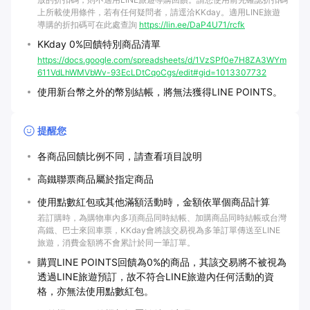
上所載使用條件，若有任何疑問者，請逕洽KKday。適用LINE旅遊
導購的折扣碼可在此處查詢
https://lin.ee/DaP4U71/rcfk
KKday 0%回饋特別商品清單
https://docs.google.com/spreadsheets/d/1VzSPf0e7H8ZA3WYm
611VdLhWMVbWv-93EcLDtCqoCgs/edit#gid=1013307732
使用新台幣之外的幣別結帳，將無法獲得LINE POINTS。
提醒您
各商品回饋比例不同，請查看項目說明
高鐵聯票商品屬於指定商品
使用點數紅包或其他滿額活動時，金額依單個商品計算
若訂購時，為購物車內多項商品同時結帳、加購商品同時結帳或台灣
高鐵、巴士來回車票，KKday會將該交易視為多筆訂單傳送至LINE
旅遊，消費金額將不會累計於同一筆訂單。
購買LINE POINTS回饋為0%的商品，其該交易將不被視為
透過LINE旅遊預訂，故不符合LINE旅遊內任何活動的資
格，亦無法使用點數紅包。