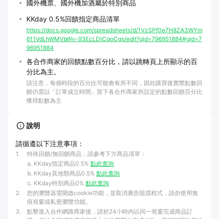
國外機票、國外機加酒屬於特別商品
KKday 0.5%回饋指定商品清單
https://docs.google.com/spreadsheets/d/1VzSPf0e7H8ZA3WYm
611VdLhWMVbWv-93EcLDtCqoCgs/edit?gid=796951884#gid=7
96951884
各合作商家的回饋點數百分比，請以跳轉頁上所顯示的百
分比為主。
請注意，每個時段的百分比可能會有所不同，因此購買後實際點數回
饋仍需以「訂單成立時間」當下各合作商家所設定的點數回饋百分比
獲得點數為主
說明
請循遵以下注意事項：
1
.
特殊回饋/無回饋商品，請參考下方商品清單：
KKday指定商品0.5%
點此查詢
KKday其他類商品0.5%
點此查詢
KKday特別商品0%
點此查詢
2
.
您的瀏覽器需開啟cookie功能，並取消廣告阻擋程式，請勿使用無
痕視窗或私密瀏覽功能。
3
.
點擊進入合作網路商家後，請於24小時內以同一視窗完成商品訂