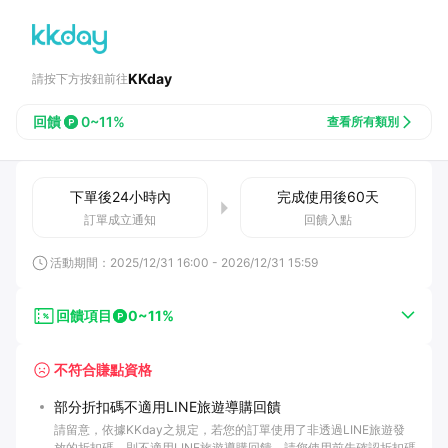
KKday
請按下方按鈕前往
回饋
0~11%
查看所有類別
下單後
24小時
內
完成使用後
60
天
訂單成立通知
回饋入點
活動期間：
2025/12/31 16:00
-
2026/12/31 15:59
回饋項目
0~11%
不符合賺點資格
部分折扣碼不適用LINE旅遊導購回饋
請留意，依據KKday之規定，若您的訂單使用了非透過LINE旅遊發
放的折扣碼，則不適用LINE旅遊導購回饋。請您使用前先確認折扣碼