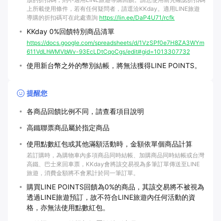
上所載使用條件，若有任何疑問者，請逕洽KKday。適用LINE旅遊
導購的折扣碼可在此處查詢
https://lin.ee/DaP4U71/rcfk
KKday 0%回饋特別商品清單
https://docs.google.com/spreadsheets/d/1VzSPf0e7H8ZA3WYm
611VdLhWMVbWv-93EcLDtCqoCgs/edit#gid=1013307732
使用新台幣之外的幣別結帳，將無法獲得LINE POINTS。
提醒您
各商品回饋比例不同，請查看項目說明
高鐵聯票商品屬於指定商品
使用點數紅包或其他滿額活動時，金額依單個商品計算
若訂購時，為購物車內多項商品同時結帳、加購商品同時結帳或台灣
高鐵、巴士來回車票，KKday會將該交易視為多筆訂單傳送至LINE
旅遊，消費金額將不會累計於同一筆訂單。
購買LINE POINTS回饋為0%的商品，其該交易將不被視為
透過LINE旅遊預訂，故不符合LINE旅遊內任何活動的資
格，亦無法使用點數紅包。