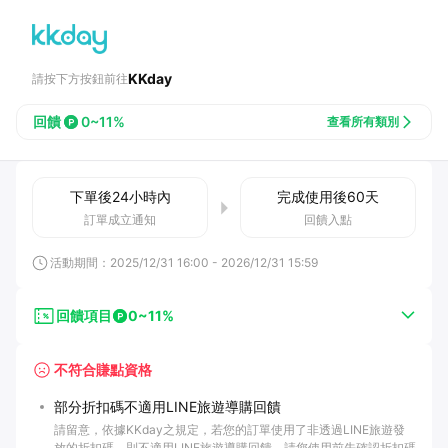
KKday
請按下方按鈕前往
回饋
0~11%
查看所有類別
下單後
24小時
內
完成使用後
60
天
訂單成立通知
回饋入點
活動期間：
2025/12/31 16:00
-
2026/12/31 15:59
回饋項目
0~11%
不符合賺點資格
部分折扣碼不適用LINE旅遊導購回饋
請留意，依據KKday之規定，若您的訂單使用了非透過LINE旅遊發
放的折扣碼，則不適用LINE旅遊導購回饋。請您使用前先確認折扣碼