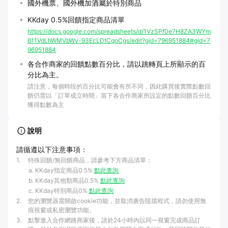
國外機票、國外機加酒屬於特別商品
KKday 0.5%回饋指定商品清單
https://docs.google.com/spreadsheets/d/1VzSPf0e7H8ZA3WYm
611VdLhWMVbWv-93EcLDtCqoCgs/edit?gid=796951884#gid=7
96951884
各合作商家的回饋點數百分比，請以跳轉頁上所顯示的百
分比為主。
請注意，每個時段的百分比可能會有所不同，因此購買後實際點數回
饋仍需以「訂單成立時間」當下各合作商家所設定的點數回饋百分比
獲得點數為主
說明
請循遵以下注意事項：
1
.
特殊回饋/無回饋商品，請參考下方商品清單：
KKday指定商品0.5%
點此查詢
KKday其他類商品0.5%
點此查詢
KKday特別商品0%
點此查詢
2
.
您的瀏覽器需開啟cookie功能，並取消廣告阻擋程式，請勿使用無
痕視窗或私密瀏覽功能。
3
.
點擊進入合作網路商家後，請於24小時內以同一視窗完成商品訂