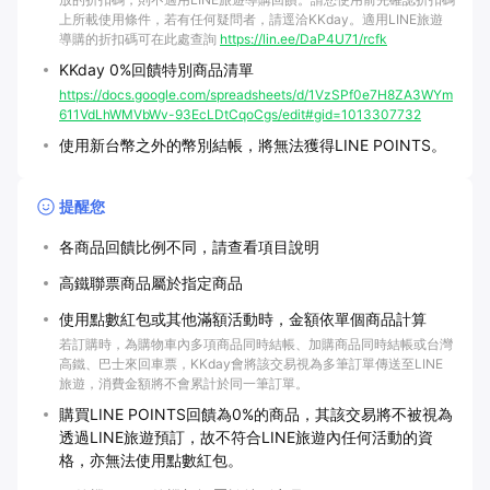
上所載使用條件，若有任何疑問者，請逕洽KKday。適用LINE旅遊
導購的折扣碼可在此處查詢
https://lin.ee/DaP4U71/rcfk
KKday 0%回饋特別商品清單
https://docs.google.com/spreadsheets/d/1VzSPf0e7H8ZA3WYm
611VdLhWMVbWv-93EcLDtCqoCgs/edit#gid=1013307732
使用新台幣之外的幣別結帳，將無法獲得LINE POINTS。
提醒您
各商品回饋比例不同，請查看項目說明
高鐵聯票商品屬於指定商品
使用點數紅包或其他滿額活動時，金額依單個商品計算
若訂購時，為購物車內多項商品同時結帳、加購商品同時結帳或台灣
高鐵、巴士來回車票，KKday會將該交易視為多筆訂單傳送至LINE
旅遊，消費金額將不會累計於同一筆訂單。
購買LINE POINTS回饋為0%的商品，其該交易將不被視為
透過LINE旅遊預訂，故不符合LINE旅遊內任何活動的資
格，亦無法使用點數紅包。