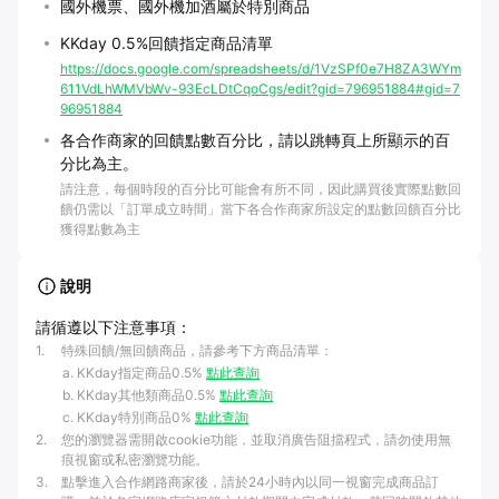
國外機票、國外機加酒屬於特別商品
KKday 0.5%回饋指定商品清單
https://docs.google.com/spreadsheets/d/1VzSPf0e7H8ZA3WYm
611VdLhWMVbWv-93EcLDtCqoCgs/edit?gid=796951884#gid=7
96951884
各合作商家的回饋點數百分比，請以跳轉頁上所顯示的百
分比為主。
請注意，每個時段的百分比可能會有所不同，因此購買後實際點數回
饋仍需以「訂單成立時間」當下各合作商家所設定的點數回饋百分比
獲得點數為主
說明
請循遵以下注意事項：
1
.
特殊回饋/無回饋商品，請參考下方商品清單：
KKday指定商品0.5%
點此查詢
KKday其他類商品0.5%
點此查詢
KKday特別商品0%
點此查詢
2
.
您的瀏覽器需開啟cookie功能，並取消廣告阻擋程式，請勿使用無
痕視窗或私密瀏覽功能。
3
.
點擊進入合作網路商家後，請於24小時內以同一視窗完成商品訂