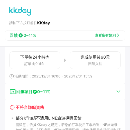
KKday
請按下方按鈕前往
回饋
0~11%
查看所有類別
下單後
24小時
內
完成使用後
60
天
訂單成立通知
回饋入點
活動期間：
2025/12/31 16:00
-
2026/12/31 15:59
回饋項目
0~11%
不符合賺點資格
部分折扣碼不適用LINE旅遊導購回饋
請留意，依據KKday之規定，若您的訂單使用了非透過LINE旅遊發
放的折扣碼，則不適用LINE旅遊導購回饋。請您使用前先確認折扣碼